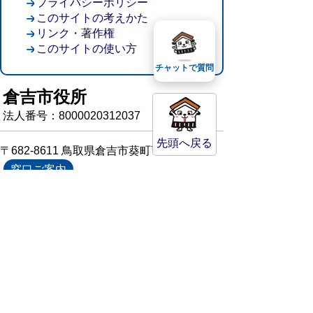
プライバシーポリシー
このサイトの考えかた
リンク・著作権
このサイトの使い方
チャットで質問
倉吉市役所
法人番号：8000020312037
先頭へ戻る
〒682-8611 鳥取県倉吉市葵町722
窓口ご案内
開庁時間：平日午前8時30分～午後5時15分
（祝日および年末年始を除く）
TEL:
0858-22-8111
FAX:0858-22-1087
市役所へのアクセス
市役所電話帳
庁舎案内
統計情報・人口情報