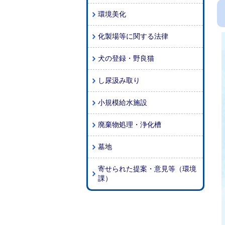
環境美化
化製場等に関する法律
犬の登録・野良猫
し尿汲み取り
小規模給水施設
廃棄物処理・浄化槽
墓地
寄せられた提案・意見等（環境
課）