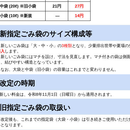
中袋 (20ℓ) ※旧小袋
21円
27円
小袋 (10ℓ) ※新規
―
14円
新指定ごみ袋のサイズ構成等
新しいごみ袋は「大・中・小」の
3種類
となり、少量排出世帯や夏場の
導入
します。
新しいごみ袋にはマチを設け、寸法を見直します。マチ付きの袋は側面
く、結びやすい構造となっています。
なお、大袋と中袋（旧小袋）の容量はこれまでと変わりません。
改定の時期
しい料金は、令和8年11月1日（日曜日）から適用されます。
旧指定ごみ袋の取扱い
改定後も、これまでの指定袋（大袋・小袋）は引き続きご使用いただけ
いとなります。