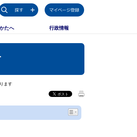
かたへ
行政情報
す
わります