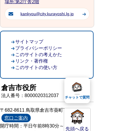
場所:第2庁舎2階
kankyou@city.kurayoshi.lg.jp
サイトマップ
プライバシーポリシー
このサイトの考えかた
リンク・著作権
このサイトの使い方
倉吉市役所
法人番号：8000020312037
チャットで質問
〒682-8611 鳥取県倉吉市葵町722
窓口ご案内
開庁時間：平日午前8時30分～午後5時15分
先頭へ戻る