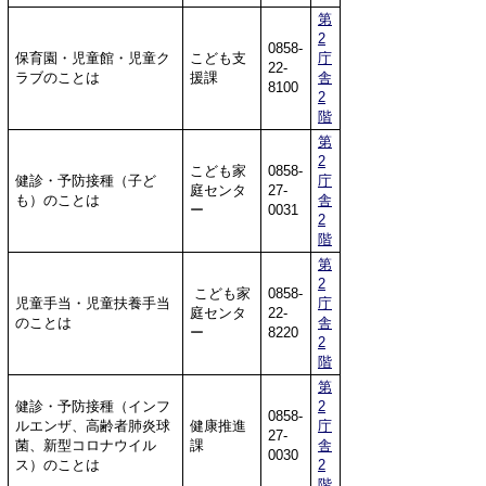
第
2
0858-
保育園・児童館・児童ク
こども支
庁
22-
ラブのことは
援課
舎
8100
2
階
第
2
こども家
0858-
健診・予防接種（子ど
庁
庭センタ
27-
も）のことは
舎
ー
0031
2
階
第
2
こども家
0858-
児童手当・児童扶養手当
庁
庭センタ
22-
のことは
舎
ー
8220
2
階
第
健診・予防接種（インフ
2
0858-
ルエンザ、高齢者肺炎球
健康推進
庁
27-
菌、新型コロナウイル
課
舎
0030
ス）のことは
2
階