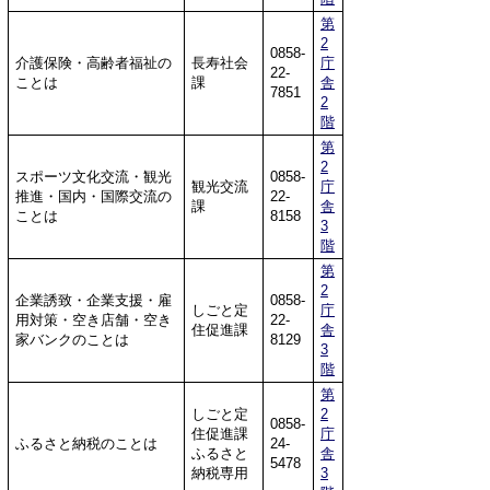
第
2
0858-
介護保険・高齢者福祉の
長寿社会
庁
22-
ことは
課
舎
7851
2
階
第
2
スポーツ文化交流・観光
0858-
観光交流
庁
推進・国内・国際交流の
22-
課
舎
ことは
8158
3
階
第
2
企業誘致・企業支援・雇
0858-
しごと定
庁
用対策・空き店舗・空き
22-
住促進課
舎
家バンクのことは
8129
3
階
第
しごと定
2
0858-
住促進課
庁
ふるさと納税のことは
24-
ふるさと
舎
5478
納税専用
3