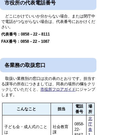
市役所の代表電話番号
どこにかけていいか分からない場合、または閉庁中
で電話がつながらない場合は、代表番号におかけくだ
さい。
代表番号：0858－22－8111
FAX番号：0858－22－1087
各業務の取扱窓口
取扱い業務別の窓口は次の表のとおりです。担当す
る課等の所在につきましては、同表の場所の欄をクリ
ックしていただくと、
市役所フロアガイド
にジャンプ
します。
電話
場
こんなこと
担当
番号
所
北
0858-
庁
子ども会・成人式のこと
社会教育
22-
舎
は
課
8167
1