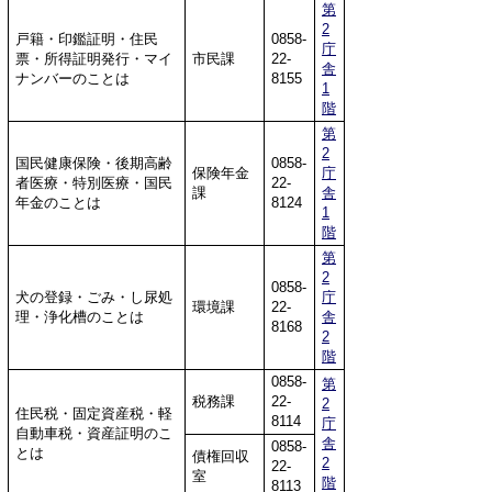
第
2
戸籍・印鑑証明・住民
0858-
庁
票・所得証明発行・マイ
市民課
22-
舎
ナンバーのことは
8155
1
階
第
2
国民健康保険・後期高齢
0858-
保険年金
庁
者医療・特別医療・国民
22-
課
舎
年金のことは
8124
1
階
第
2
0858-
犬の登録・ごみ・し尿処
庁
環境課
22-
理・浄化槽のことは
舎
8168
2
階
0858-
第
税務課
22-
2
住民税・固定資産税・軽
8114
庁
自動車税・資産証明のこ
舎
0858-
とは
債権回収
2
22-
室
階
8113