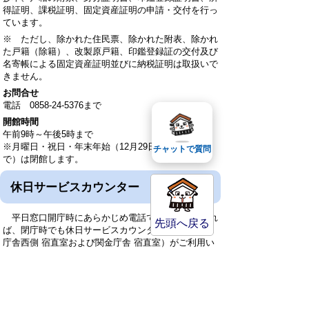
得証明、課税証明、固定資産証明の申請・交付を行っ
ています。
※ ただし、除かれた住民票、除かれた附表、除かれ
た戸籍（除籍）、改製原戸籍、印鑑登録証の交付及び
名寄帳による固定資産証明並びに納税証明は取扱いで
きません。
お問合せ
電話 0858-24-5376まで
開館時間
午前9時～午後5時まで
※月曜日・祝日・年末年始（12月29日～1月3日ま
チャットで質問
で）は閉館します。
休日サービスカウンター
平日窓口開庁時にあらかじめ電話で予約いただけれ
先頭へ戻る
ば、閉庁時でも休日サービスカウンター（市役所第2
庁舎西側 宿直室および関金庁舎 宿直室）がご利用い
ただけます。
休日サービスカウンター
月曜日～金曜日： 午後5時15分～午後7時
土曜日・日曜日： 午前8時30分～午後5時