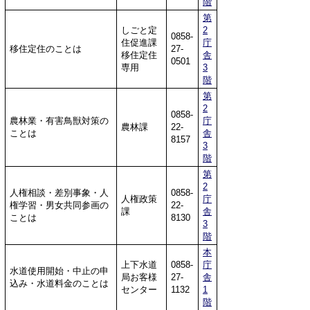
階
第
しごと定
2
0858-
住促進課
庁
移住定住のことは
27-
移住定住
舎
0501
専用
3
階
第
2
0858-
農林業・有害鳥獣対策の
庁
農林課
22-
ことは
舎
8157
3
階
第
2
人権相談・差別事象・人
0858-
人権政策
庁
権学習・男女共同参画の
22-
課
舎
ことは
8130
3
階
本
上下水道
0858-
庁
水道使用開始・中止の申
局お客様
27-
舎
込み・水道料金のことは
センター
1132
1
階