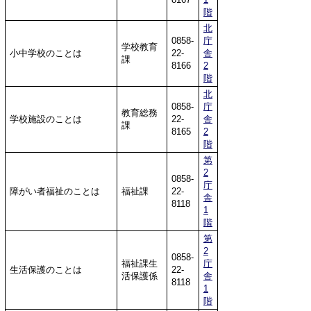
階
北
0858-
庁
学校教育
小中学校のことは
22-
舎
課
8166
2
階
北
0858-
庁
教育総務
学校施設のことは
22-
舎
課
8165
2
階
第
2
0858-
庁
障がい者福祉のことは
福祉課
22-
舎
8118
1
階
第
2
0858-
福祉課生
庁
生活保護のことは
22-
活保護係
舎
8118
1
階