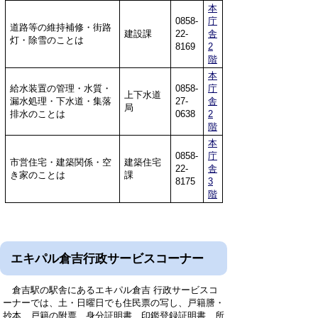
本
0858-
庁
道路等の維持補修・街路
建設課
22-
舎
灯・除雪のことは
8169
2
階
本
給水装置の管理・水質・
0858-
庁
上下水道
漏水処理・下水道・集落
27-
舎
局
排水のことは
0638
2
階
本
0858-
庁
市営住宅・建築関係・空
建築住宅
22-
舎
き家のことは
課
8175
3
階
エキパル倉吉行政サービスコーナー
倉吉駅の駅舎にあるエキパル倉吉 行政サービスコ
ーナーでは、土・日曜日でも住民票の写し、戸籍謄・
抄本、戸籍の附票、身分証明書、印鑑登録証明書、所