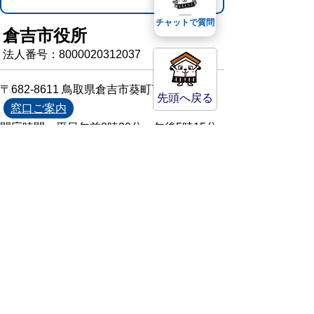
チャットで質問
倉吉市役所
法人番号：8000020312037
〒682-8611 鳥取県倉吉市葵町722
先頭へ戻る
窓口ご案内
開庁時間：平日午前8時30分～午後5時15分
（祝日および年末年始を除く）
TEL:
0858-22-8111
FAX:0858-22-1087
市役所へのアクセス
市役所電話帳
庁舎案内
統計情報・人口情報