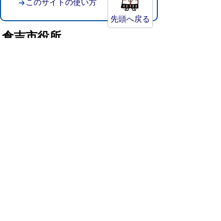
このサイトの使い方
先頭へ戻る
倉吉市役所
法人番号：8000020312037
〒682-8611 鳥取県倉吉市葵町722
窓口ご案内
開庁時間：平日午前8時30分～午後5時15分
（祝日および年末年始を除く）
TEL:
0858-22-8111
FAX:0858-22-1087
市役所へのアクセス
市役所電話帳
庁舎案内
統計情報・人口情報