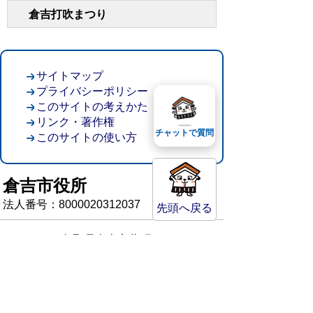
倉吉打吹まつり
サイトマップ
プライバシーポリシー
このサイトの考えかた
リンク・著作権
チャットで質問
このサイトの使い方
倉吉市役所
法人番号：8000020312037
先頭へ戻る
〒682-8611 鳥取県倉吉市葵町722
窓口ご案内
開庁時間：平日午前8時30分～午後5時15分
（祝日および年末年始を除く）
TEL:
0858-22-8111
FAX:0858-22-1087