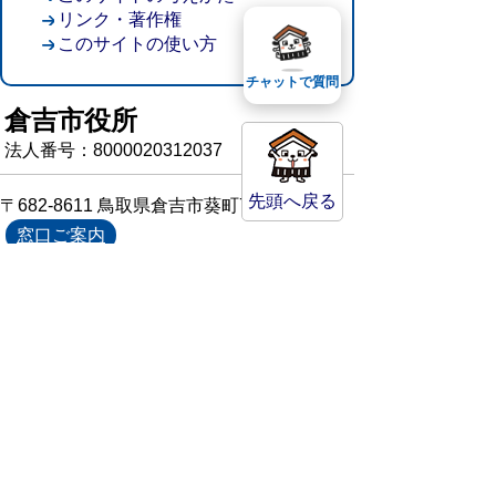
リンク・著作権
このサイトの使い方
チャットで質問
倉吉市役所
法人番号：8000020312037
先頭へ戻る
〒682-8611 鳥取県倉吉市葵町722
窓口ご案内
開庁時間：平日午前8時30分～午後5時15分
（祝日および年末年始を除く）
TEL:
0858-22-8111
FAX:0858-22-1087
市役所へのアクセス
市役所電話帳
庁舎案内
統計情報・人口情報