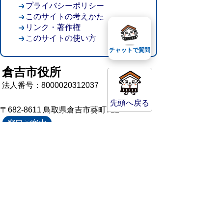
プライバシーポリシー
このサイトの考えかた
リンク・著作権
このサイトの使い方
チャットで質問
倉吉市役所
法人番号：8000020312037
先頭へ戻る
〒682-8611 鳥取県倉吉市葵町722
窓口ご案内
開庁時間：平日午前8時30分～午後5時15分
（祝日および年末年始を除く）
TEL:
0858-22-8111
FAX:0858-22-1087
市役所へのアクセス
市役所電話帳
庁舎案内
統計情報・人口情報