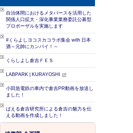
自治体間におけるメタバースを活用した
関係人口拡大・深化事業業務委託公募型
プロポーザルを実施します
#くらよしヨコスカコラボ集会 with 日本
酒～元帥にカンパイ！～
くらしよし倉吉ＦＥＳ
LABPARK | KURAYOSHI
小田急電鉄の車内で倉吉PR動画を放送し
ました！
ばえる倉吉研究所による倉吉の魅力を伝
える動画を作成しました！