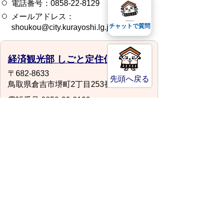
電話番号：0858-22-8129
メールアドレス：
チャットで質問
shoukou@city.kurayoshi.lg.jp
経済観光部 しごと定住促進課
〒682-8633
先頭へ戻る
鳥取県倉吉市堺町2丁目253番地1
電話番号:0858-22-8129
ファックス:0858-22-8136
場所:第2庁舎3階
shoukou@city.kurayoshi.lg.jp
スマートフォンでご利用されている場合、
Microsoft Office用ファイルを閲覧できるアプ
リケーションが端末にインストールされていな
いことがございます。その場合、Microsoft
Officeまたは無償のMicrosoft社製ビューアーア