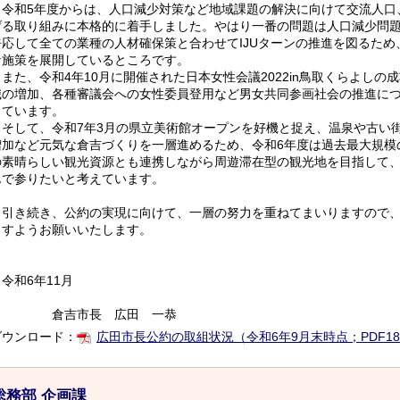
令和5年度からは、人口減少対策など地域課題の解決に向けて交流人口
げる取り組みに本格的に着手しました。やはり一番の問題は人口減少問
呼応して全ての業種の人材確保策と合わせてIJUターンの推進を図るた
な施策を展開しているところです。
また、令和4年10月に開催された日本女性会議2022in鳥取くらよし
職の増加、各種審議会への女性委員登用など男女共同参画社会の推進に
っています。
そして、令和7年3月の県立美術館オープンを好機と捉え、温泉や古い
増加など元気な倉吉づくりを一層進めるため、令和6年度は過去最大規模
の素晴らしい観光資源とも連携しながら周遊滞在型の観光地を目指して
んで参りたいと考えています。
引き続き、公約の実現に向けて、一層の努力を重ねてまいりますので、
ますようお願いいたします。
令和6年11月
倉吉市長 広田 一恭
ダウンロード：
広田市長公約の取組状況（令和6年9月末時点；PDF18
総務部 企画課