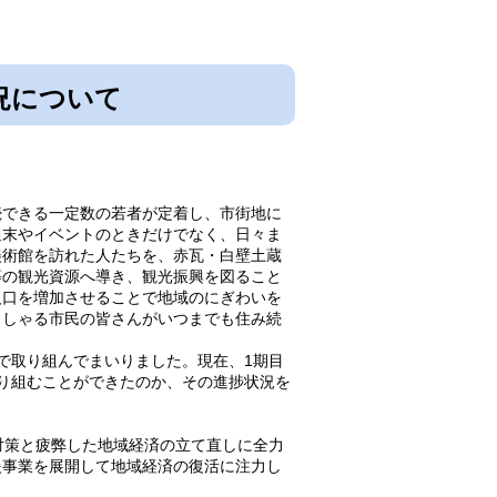
況について
できる一定数の若者が定着し、市街地に
週末やイベントのときだけでなく、日々ま
美術館を訪れた人たちを、赤瓦・白壁土蔵
等の観光資源へ導き、観光振興を図ること
人口を増加させることで地域のにぎわいを
っしゃる市民の皆さんがいつまでも住み続
で取り組んでまいりました。現在、1期目
り組むことができたのか、その進捗状況を
対策と疲弊した地域経済の立て直しに全力
援事業を展開して地域経済の復活に注力し