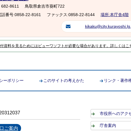
682-8611
鳥取県倉吉市葵町722
話番号:0858-22-8161
ファックス:0858-22-8144
場所:本庁舎4階
kikaku@city.kurayoshi.lg.
付資料を見るためにはビューワソフトが必要な場合があります。詳しくはこ
シーポリシー
このサイトの考えかた
リンク・著作
0312037
市役所へのアク
庁舎案内
口ご案内