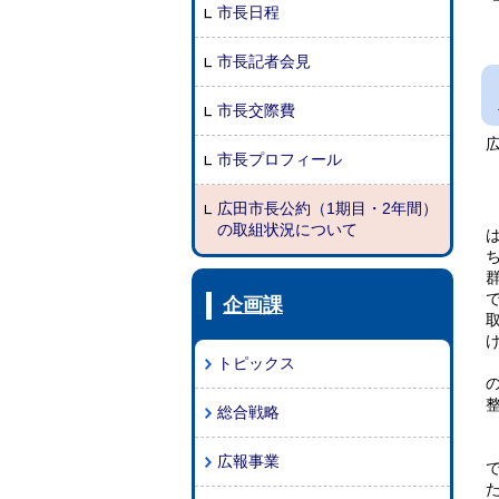
市長日程
市長記者会見
市長交際費
市長プロフィール
広田市長公約（1期目・2年間）
の取組状況について
企画課
トピックス
総合戦略
広報事業