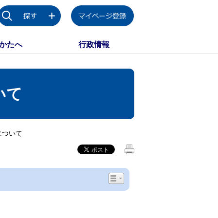
かたへ
行政情報
いて
について