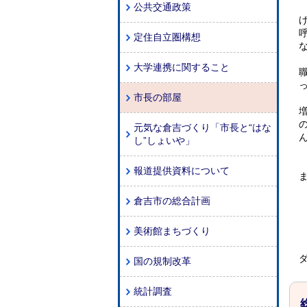
公共交通政策
定住自立圏構想
大学連携に関すること
市長の部屋
元気な倉吉づくり「市長と“はな
し”しょいや」
報道提供資料について
倉吉市の総合計画
美術館まちづくり
国の規制改革
統計調査