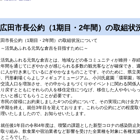
広田市長公約（1期目・2年間）の取組状
広田市長公約（1期目・2年間）の取組状況について
～活気あふれる元気な倉吉を目指すために～
活気あふれる元気な倉吉とは、地域などの各コミュニティが維持・存続
は年間を通じてにぎやかさが感じられる多数の観光客などが確保でき、
ちに人が行き来しているにぎやかなまちのことです。そのために、県立
群、円形劇場くらよしフィギュアミュージアム、小川氏庭園「環翠園」
で交流人口を増加させ、その中からまちづくりやイベントに関わる関係
取り戻すとともにそれらの人を移住定住につなげ、移住した人や今いら
けたいと感じてもらうことが必要です。
市民の皆様にお約束しました4つの公約について、その実現に向け全力
の半期を終え、就任3年目を迎えております。これらの公約にどの程度取
整理いたしましたので、お知らせいたします。
就任後1年目の令和4年度は、喫緊の課題とした新型コロナの感染防止
で取り組み、飲食業や宿泊業者など影響を受けた全業種を対象に各種支
たところでした。