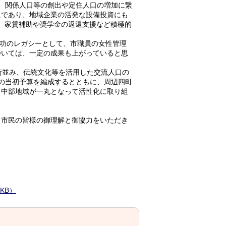
、関係人口等の創出や定住人口の増加に繋
題であり、地域企業の活発な設備投資にも
め、家賃補助や奨学金の返還支援など積極的
の成功のレガシーとして、市職員の女性管理
ついては、一定の成果も上がっていると思
街並み、伝統文化等を活用した交流人口の
の当初予算を編成するとともに、周辺四町
、中部地域が一丸となって活性化に取り組
市民の皆様の御理解と御協力をいただき
KB）