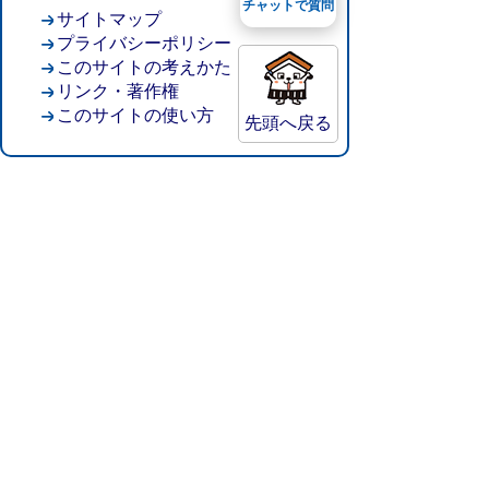
チャットで質問
サイトマップ
プライバシーポリシー
このサイトの考えかた
リンク・著作権
このサイトの使い方
先頭へ戻る
倉吉市役所
法人番号：8000020312037
〒682-8611 鳥取県倉吉市葵町722
窓口ご案内
開庁時間：平日午前8時30分～午後5時15分
（祝日および年末年始を除く）
TEL:
0858-22-8111
FAX:0858-22-1087
市役所へのアクセス
市役所電話帳