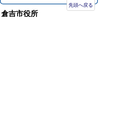
先頭へ戻る
倉吉市役所
法人番号：8000020312037
〒682-8611 鳥取県倉吉市葵町722
窓口ご案内
開庁時間：平日午前8時30分～午後5時15分
（祝日および年末年始を除く）
TEL:
0858-22-8111
FAX:0858-22-1087
市役所へのアクセス
市役所電話帳
庁舎案内
統計情報・人口情報