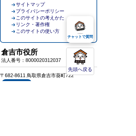
サイトマップ
プライバシーポリシー
このサイトの考えかた
リンク・著作権
このサイトの使い方
チャットで質問
倉吉市役所
法人番号：8000020312037
先頭へ戻る
〒682-8611 鳥取県倉吉市葵町722
窓口ご案内
開庁時間：平日午前8時30分～午後5時15分
（祝日および年末年始を除く）
TEL:
0858-22-8111
FAX:0858-22-1087
市役所へのアクセス
市役所電話帳