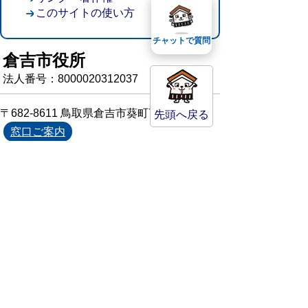
このサイトの使い方
チャットで質問
倉吉市役所
法人番号：8000020312037
〒682-8611 鳥取県倉吉市葵町722
先頭へ戻る
窓口ご案内
開庁時間：平日午前8時30分～午後5時15分
（祝日および年末年始を除く）
TEL:
0858-22-8111
FAX:0858-22-1087
市役所へのアクセス
市役所電話帳
庁舎案内
統計情報・人口情報