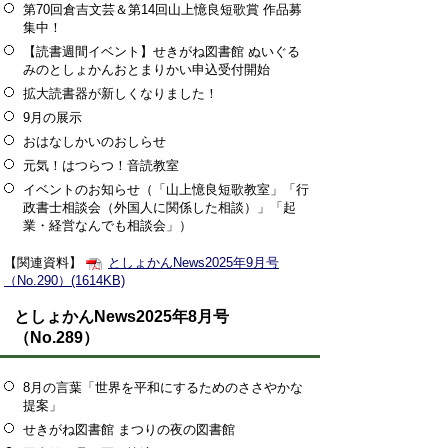
第70回倉吉文芸＆第14回山上憶良短歌賞 作品募
集中！
【読書週間イベント】せきがね図書館 ぬいぐる
みのとしょかんおとまりかい申込受付開始
拡大読書器が新しくなりました！
9月の展示
おはなしかいのおしらせ
元気！はつらつ！音読教室
イベントのお知らせ（「山上憶良短歌教室」「行
政書士相談会（外国人に関係した相談）」「起
業・経営なんでも相談会」）
【関連資料】
としょかんNews2025年9月号
（No.290）(1614KB)
としょかんNews2025年8月号
（No.289）
8月の言葉「世界を平和にするためのささやかな
提案」
せきがね図書館 まつりの夜の図書館