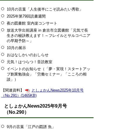
10月の言葉「人生後半にこそ読みたい秀歌」
2025年第79回読書週間
夜の図書館 室内楽コンサート
放送大学出前講座 in 倉吉市立図書館「元気で長
生きの秘訣教えます！～フレイルとサルコペニア
の早期予防～」
10月の展示
おはなしかいのおしらせ
元気！はつらつ！音読教室
イベントのお知らせ（「夢・実現！スタートアッ
プ創業勉強会」「労働セミナー」「こころの相
談」）
【関連資料】
としょかんNews2025年10月号
（No.291）(1465KB)
としょかんNews2025年9月号
（No.290）
9月の言葉「江戸の図譜 魚」