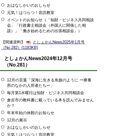
おはなしかいのおしらせ
元気！はつらつ！音読教室
イベントのお知らせ（「知財・ビジネス共同相談
会」「行政書士相談会（外国人に関係した相
談）」「働き始めるための出張相談会」）
【関連資料】
としょかんNews2025年1月号
（No.282）(1183KB)
としょかんNews2024年12月号
（No.281）
12月の言葉「深海に生きる魚族のように ー療養
所のなかの入所者たちー」
毎月第1水曜日は知財・ビジネス共同相談会
倉吉市の教科書に載っている本を読んでみません
か？
年末年始の休館のお知らせ
12月の展示
おはなしかいのおしらせ
元気！はつらつ！音読教室