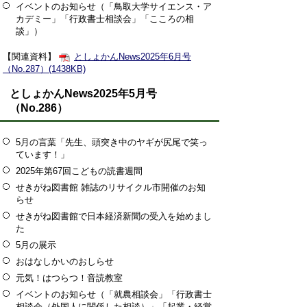
イベントのお知らせ（「鳥取大学サイエンス・ア
カデミー」「行政書士相談会」「こころの相
談」）
【関連資料】
としょかんNews2025年6月号
（No.287）(1438KB)
としょかんNews2025年5月号
（No.286）
5月の言葉「先生、頭突き中のヤギが尻尾で笑っ
ています！」
2025年第67回こどもの読書週間
せきがね図書館 雑誌のリサイクル市開催のお知
らせ
せきがね図書館で日本経済新聞の受入を始めまし
た
5月の展示
おはなしかいのおしらせ
元気！はつらつ！音読教室
イベントのお知らせ（「就農相談会」「行政書士
相談会（外国人に関係した相談）」「起業・経営