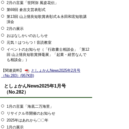
2月の言葉「世阿弥 風姿花伝」
第69回 倉吉文芸表彰式
第13回 山上憶良短歌賞表彰式＆永田和宏短歌講
演会
2月の展示
おはなしかいのおしらせ
元気！はつらつ！音読教室
イベントのお知らせ（「行政書士相談会」「第12
回 山上憶良短歌賞揮毫展」「起業・経営なんで
も相談会」）
【関連資料】
としょかんNews2025年2月号
（No.283）(957KB)
としょかんNews2025年1月号
（No.282）
1月の言葉「海底二万海里」
リサイクル市開催のお知らせ
2025年はあれから〇〇年
1月の展示