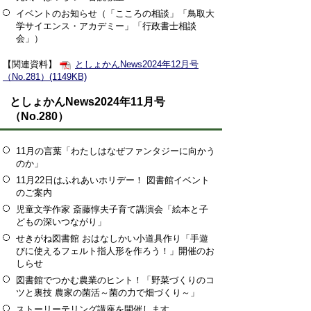
イベントのお知らせ（「こころの相談」「鳥取大
学サイエンス・アカデミー」「行政書士相談
会」）
【関連資料】
としょかんNews2024年12月号
（No.281）(1149KB)
としょかんNews2024年11月号
（No.280）
11月の言葉「わたしはなぜファンタジーに向かう
のか」
11月22日はふれあいホリデー！ 図書館イベント
のご案内
児童文学作家 斎藤惇夫子育て講演会「絵本と子
どもの深いつながり」
せきがね図書館 おはなしかい小道具作り「手遊
びに使えるフェルト指人形を作ろう！」開催のお
しらせ
図書館でつかむ農業のヒント！「野菜づくりのコ
ツと裏技 農家の菌活～菌の力で畑づくり～」
ストーリーテリング講座を開催します