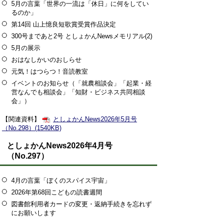
5月の言葉「世界の一流は「休日」に何をしてい
るのか」
第14回 山上憶良短歌賞受賞作品決定
300号まであと2号 としょかんNewsメモリアル(2)
5月の展示
おはなしかいのおしらせ
元気！はつらつ！音読教室
イベントのお知らせ（「就農相談会」「起業・経
営なんでも相談会」「知財・ビジネス共同相談
会」）
【関連資料】
としょかんNews2026年5月号
（No.298）(1540KB)
としょかんNews2026年4月号
（No.297）
4月の言葉「ぼくのスパイス宇宙」
2026年第68回こどもの読書週間
図書館利用者カードの変更・返納手続きを忘れず
にお願いします