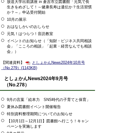
放送大学出前講座 in 倉吉市立図書館「元気で長
生きをめざして！～健康長寿は遺伝か？生活習慣
か？～」申込受付開始
10月の展示
おはなしかいのおしらせ
元気！はつらつ！音読教室
イベントのお知らせ（「知財・ビジネス共同相談
会」「こころの相談」「起業・経営なんでも相談
会」）
【関連資料】
としょかんNews2024年10月号
（No.279）(1143KB)
としょかんNews2024年9月号
（No.278）
9月の言葉「絵本力 SNS時代の子育てと保育」
夏休み図書館イベント開催報告
特別資料整理期間についてのお知らせ
【10月1日～12月1日】図書館へ行こう！キャン
ペーンを実施します