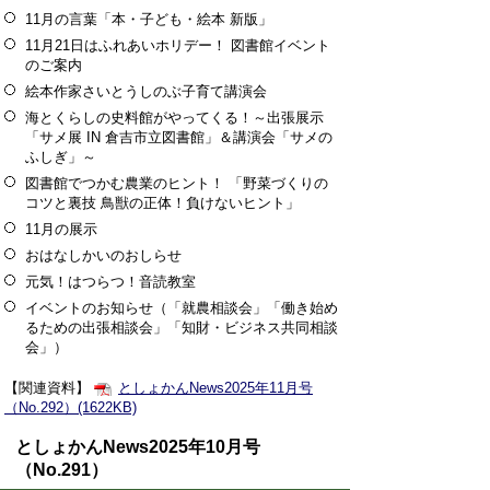
11月の言葉「本・子ども・絵本 新版」
11月21日はふれあいホリデー！ 図書館イベント
のご案内
絵本作家さいとうしのぶ子育て講演会
海とくらしの史料館がやってくる！～出張展示
「サメ展 IN 倉吉市立図書館」＆講演会「サメの
ふしぎ」～
図書館でつかむ農業のヒント！ 「野菜づくりの
コツと裏技 鳥獣の正体！負けないヒント」
11月の展示
おはなしかいのおしらせ
元気！はつらつ！音読教室
イベントのお知らせ（「就農相談会」「働き始め
るための出張相談会」「知財・ビジネス共同相談
会」）
【関連資料】
としょかんNews2025年11月号
（No.292）(1622KB)
としょかんNews2025年10月号
（No.291）