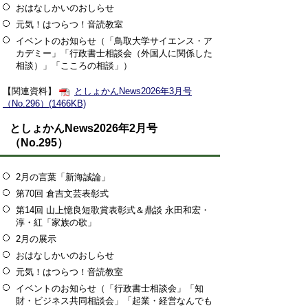
おはなしかいのおしらせ
元気！はつらつ！音読教室
イベントのお知らせ（「鳥取大学サイエンス・ア
カデミー」「行政書士相談会（外国人に関係した
相談）」「こころの相談」）
【関連資料】
としょかんNews2026年3月号
（No.296）(1466KB)
としょかんNews2026年2月号
（No.295）
2月の言葉「新海誠論」
第70回 倉吉文芸表彰式
第14回 山上憶良短歌賞表彰式＆鼎談 永田和宏・
淳・紅「家族の歌」
2月の展示
おはなしかいのおしらせ
元気！はつらつ！音読教室
イベントのお知らせ（「行政書士相談会」「知
財・ビジネス共同相談会」「起業・経営なんでも