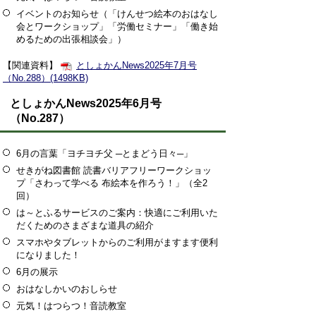
イベントのお知らせ（「けんせつ絵本のおはなし
会とワークショップ」「労働セミナー」「働き始
めるための出張相談会」）
【関連資料】
としょかんNews2025年7月号
（No.288）(1498KB)
としょかんNews2025年6月号
（No.287）
6月の言葉「ヨチヨチ父 ─とまどう日々─」
せきがね図書館 読書バリアフリーワークショッ
プ「さわって学べる 布絵本を作ろう！」（全2
回）
は～とふるサービスのご案内：快適にご利用いた
だくためのさまざまな道具の紹介
スマホやタブレットからのご利用がますます便利
になりました！
6月の展示
おはなしかいのおしらせ
元気！はつらつ！音読教室