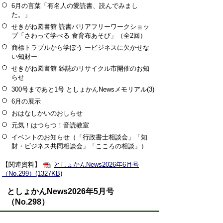
6月の言葉「有名人の愛読書、読んでみまし
た。」
せきがね図書館 読書バリアフリーワークショッ
プ「さわって学べる 食育布あそび」（全2回）
商標トラブルから学ぼう ービジネスに欠かせな
い知財ー
せきがね図書館 雑誌のリサイクル市開催のお知
らせ
300号まであと1号 としょかんNewsメモリアル(3)
6月の展示
おはなしかいのおしらせ
元気！はつらつ！音読教室
イベントのお知らせ（「行政書士相談会」「知
財・ビジネス共同相談会」「こころの相談」）
【関連資料】
としょかんNews2026年6月号
（No.299）(1327KB)
としょかんNews2026年5月号
（No.298）