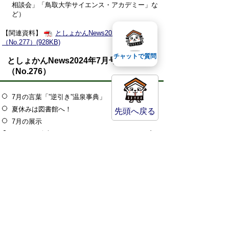
相談会」「鳥取大学サイエンス・アカデミー」な
ど）
【関連資料】
としょかんNews2024年8月号
（No.277）(928KB)
チャットで質問
としょかんNews2024年7月号
（No.276）
7月の言葉「”逆引き”温泉事典」
夏休みは図書館へ！
先頭へ戻る
7月の展示
けんせつ絵本のおはなしかいとワークショップ
おはなしかいのおしらせ
元気！はつらつ！音読教室
イベントのお知らせ（「行政書士相談会（外国人
に関係した相談）」「鳥取大学サイエンス・アカ
デミー」「こころの相談」など）
【関連資料】
としょかんNews2024年7月号
（No.276）(928KB)