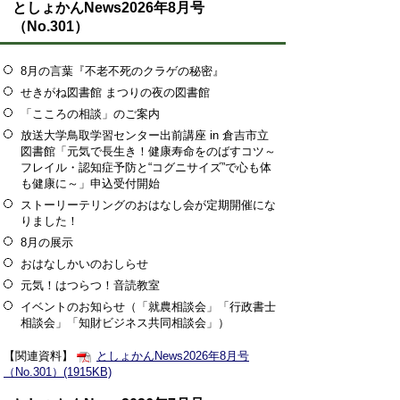
としょかんNews2026年8月号
（No.301）
8月の言葉『不老不死のクラゲの秘密』
せきがね図書館 まつりの夜の図書館
「こころの相談」のご案内
放送大学鳥取学習センター出前講座 in 倉吉市立
図書館「元気で長生き！健康寿命をのばすコツ～
フレイル・認知症予防と“コグニサイズ”で心も体
も健康に～」申込受付開始
ストーリーテリングのおはなし会が定期開催にな
りました！
8月の展示
おはなしかいのおしらせ
元気！はつらつ！音読教室
イベントのお知らせ（「就農相談会」「行政書士
相談会」「知財ビジネス共同相談会」）
【関連資料】
としょかんNews2026年8月号
（No.301）(1915KB)