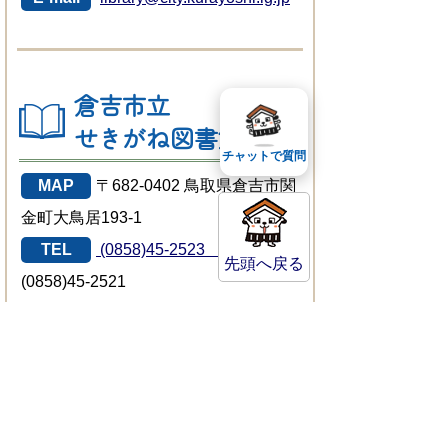
倉吉市立
せきがね図書館
チャットで質問
MAP
〒682-0402 鳥取県倉吉市関
金町大鳥居193-1
TEL
(0858)45-2523
FAX
先頭へ戻る
(0858)45-2521
サイトマップ
プライバシーポリシー
このサイトの考えかた