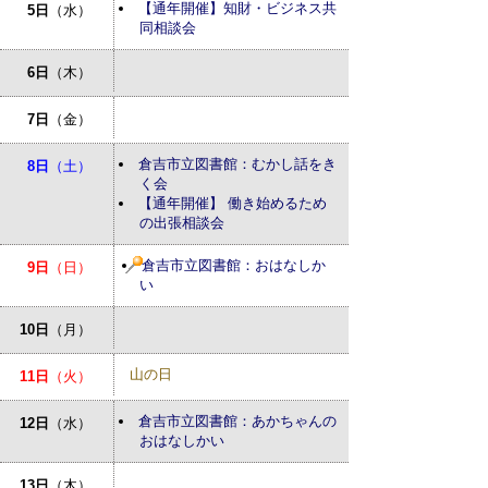
【通年開催】知財・ビジネス共
5日
（水）
同相談会
6日
（木）
7日
（金）
倉吉市立図書館：むかし話をき
8日
（土）
く会
【通年開催】 働き始めるため
の出張相談会
倉吉市立図書館：おはなしか
9日
（日）
い
10日
（月）
山の日
11日
（火）
倉吉市立図書館：あかちゃんの
12日
（水）
おはなしかい
13日
（木）