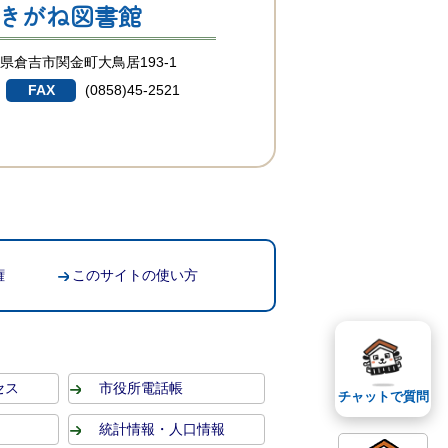
きがね図書館
鳥取県倉吉市関金町大鳥居193-1
3
FAX
(0858)45-2521
権
このサイトの使い方
セス
市役所電話帳
チャットで質問
統計情報・人口情報