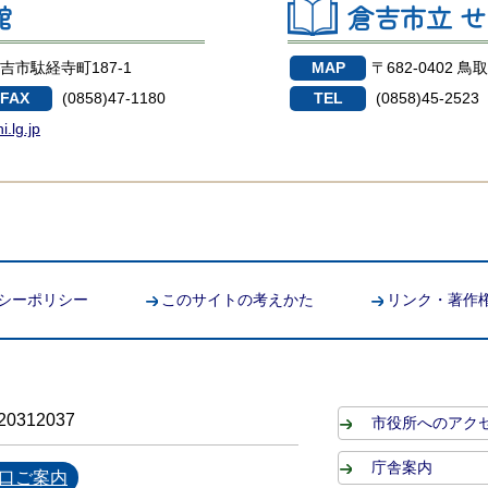
館
倉吉市立
せ
倉吉市駄経寺町187-1
MAP
〒682-0402 
FAX
(0858)47-1180
TEL
(0858)45-252
i.lg.jp
シーポリシー
このサイトの考えかた
リンク・著作
0312037
市役所へのアク
庁舎案内
口ご案内