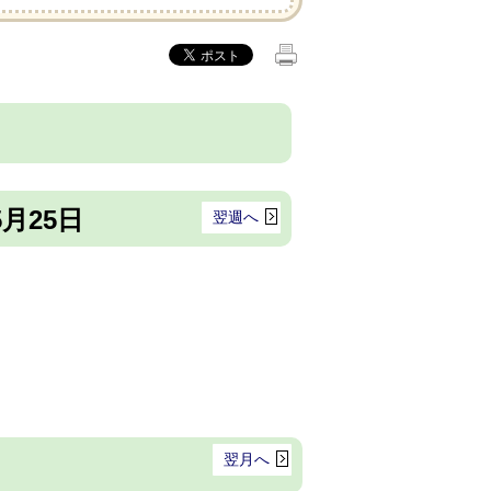
5月25日
翌週へ
翌月へ