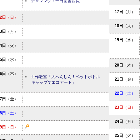
チャレンジ！一日図書館員
17日
（月）
2日
（日）
18日
（火）
3日
（月）
19日
（水）
4日
（火）
5日
（水）
20日
（木）
6日
（木）
工作教室「大へんしん！ペットボトル
21日
（金）
キャップでエコアート」
22日
（土）
7日
（金）
23日
（日）
8日
（土）
24日
（月）
9日
（日）
25日
（火）