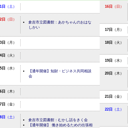
1日
（土）
16日
（日）
2日
（日）
倉吉市立図書館：あかちゃんのおはな
しかい
17日
（月）
3日
（月）
18日
（火）
4日
（火）
19日
（水）
5日
（水）
【通年開催】知財・ビジネス共同相談
20日
（木）
会
6日
（木）
21日
（金）
7日
（金）
22日
（土）
8日
（土）
倉吉市立図書館：むかし話をきく会
【通年開催】 働き始めるための出張相