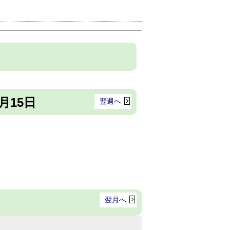
8月15日
翌週へ
翌月へ