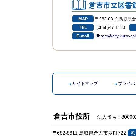
倉吉市立図書
MAP
〒682-0816 鳥取県
TEL
(0858)47-1183
E-mail
library@city.kurayosh
サイトマップ
プライバ
倉吉市役所
法人番号：800002
〒682-8611 鳥取県倉吉市葵町722
窓