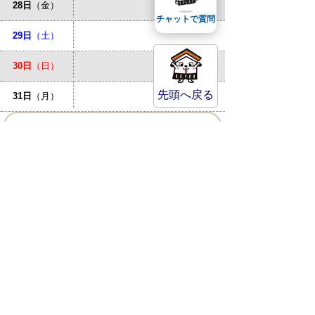
28日
（金）
チャットで質問
29日
（土）
30日
（日）
先頭へ戻る
31日
（月）
お問い合わせ先
倉吉市立図書館
MAP
〒682-0816 鳥取県倉吉市駄
経寺町187-1
TEL
(0858)47-1183
FAX
(0858)47-1180