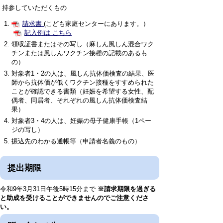
持参していただくもの
請求書
(こども家庭センターにあります。）
記入例は こちら
領収証書またはその写し（麻しん風しん混合ワク
チンまたは風しんワクチン接種の記載のあるも
の）
対象者1・2の人は、風しん抗体価検査の結果、医
師から抗体価が低くワクチン接種をすすめられた
ことが確認できる書類（妊娠を希望する女性、配
偶者、同居者、それぞれの風しん抗体価検査結
果）
対象者3・4の人は、妊娠の母子健康手帳（1ペー
ジの写し）
振込先のわかる通帳等（申請者名義のもの）
提出期限
令和9年3月31日午後5時15分まで
※請求期限を過ぎる
と助成を受けることができませんのでご注意くださ
い。