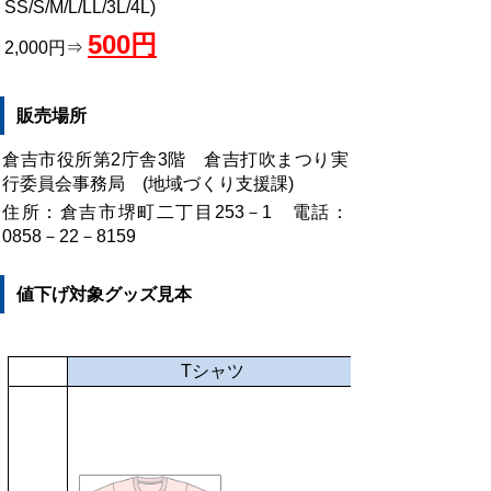
SS/S/M/L/LL/3L/4L)
500円
2,000円⇒
販売場所
倉吉市役所第2庁舎3階 倉吉打吹まつり実
行委員会事務局 (地域づくり支援課)
住所：倉吉市堺町二丁目253－1 電話：
0858－22－8159
値下げ対象グッズ見本
Tシャツ