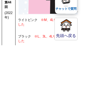
第44
回
チャットで質問
(2022
年)
ライトピンク
※M、4Lサイズ完売しま
した
先頭へ戻る
ブラック
※L、3L、4Lサイズ完売しま
した
お問い合わせ先
倉吉打吹まつり実行委員会事務局（地域
づくり支援課）
電 話：0858－22－8159
メール：matsuri@city.kurayoshi.lg.jp