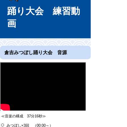
踊り大会 練習動
画
倉吉みつぼし踊り大会 音源
≪音楽の構成 37分16秒≫
みつぼし×3回 （00:00～）