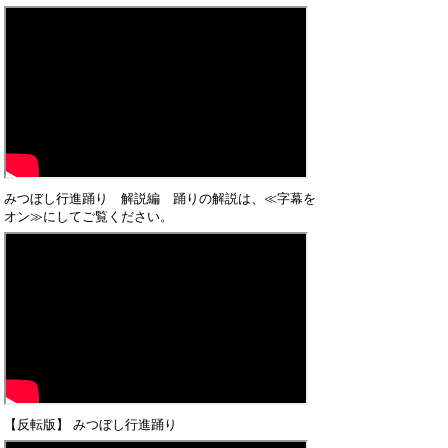
みつぼし行進踊り 解説編 踊りの解説は、≪字幕を
オン≫にしてご覧ください。
【反転版】 みつぼし行進踊り