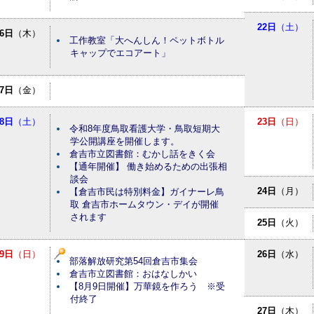
22日
（土）
6日
（木）
工作教室「大へんしん！ペットボトル
キャップでエコアート」
7日
（金）
8日
（土）
23日
（日）
令和8年度鳥取看護大学・鳥取短期大
学公開講座を開催します。
倉吉市立図書館：むかし話をきく会
【通年開催】 働き始めるための出張相
談会
24日
（月）
【倉吉市民は特別料金】ガイナーレ鳥
取 倉吉市ホームタウン・デイが開催
されます
25日
（火）
9日
（日）
26日
（水）
部落解放研究第54回倉吉市集会
倉吉市立図書館：おはなしかい
【8月9日開催】万華鏡を作ろう ※受
付終了
27日
（木）