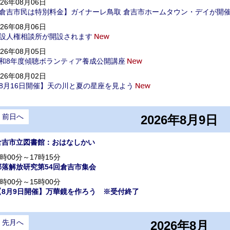
026年08月06日
倉吉市民は特別料金】ガイナーレ鳥取 倉吉市ホームタウン・デイが開
026年08月06日
設人権相談所が開設されます
026年08月05日
和8年度傾聴ボランティア養成公開講座
026年08月02日
8月16日開催】天の川と夏の星座を見よう
前日へ
2026年8月9日
倉吉市立図書館：おはなしかい
3時00分～17時15分
部落解放研究第54回倉吉市集会
4時00分～15時00分
【8月9日開催】万華鏡を作ろう ※受付終了
先月へ
2026年8月