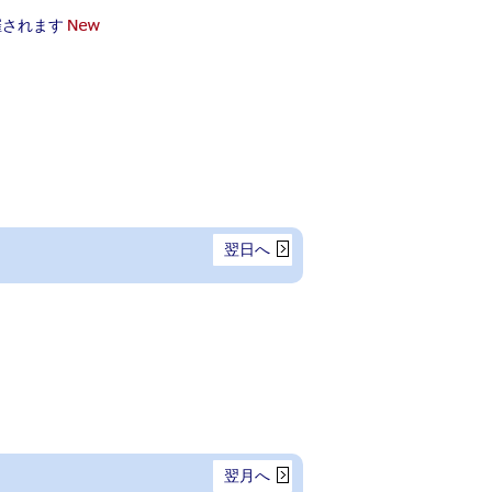
催されます
翌日へ
翌月へ