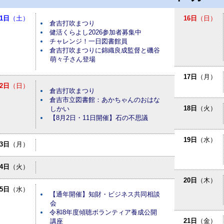
1日
（土）
16日
（日）
倉吉打吹まつり
健活くらよし2026参加者募集中
チャレンジ！一日図書館員
倉吉打吹まつりに錦織良成監督と磯谷
萌々子さん登場
17日
（月）
2日
（日）
倉吉打吹まつり
倉吉市立図書館：あかちゃんのおはな
18日
（火）
しかい
【8月2日・11日開催】石の不思議
19日
（水）
3日
（月）
4日
（火）
20日
（木）
5日
（水）
【通年開催】知財・ビジネス共同相談
会
令和8年度傾聴ボランティア養成公開
21日
（金）
講座