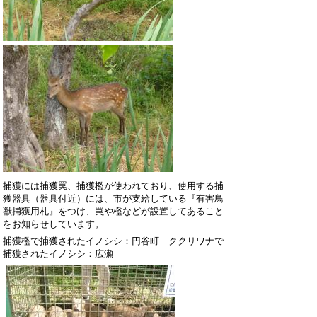
捕獲には捕獲罠、捕獲檻が使われており、使用する捕
獲器具（器具付近）には、市が支給している『有害鳥
獣捕獲用札』をつけ、罠や檻などが設置してあること
をお知らせしています。
捕獲檻で捕獲されたイノシシ：円谷町 ククリワナで
捕獲されたイノシシ：広瀬