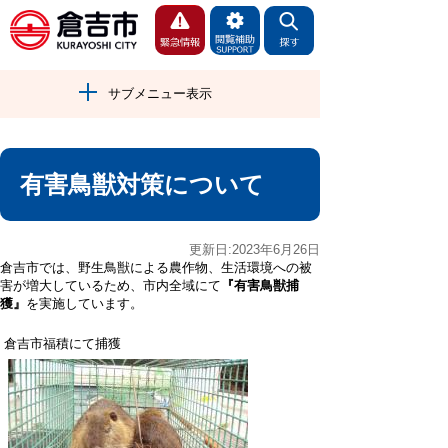
サブメニュー表示
有害鳥獣対策について
更新日:2023年6月26日
倉吉市では、野生鳥獣による農作物、生活環境への被
害が増大しているため、市内全域にて
『有害鳥獣捕
獲』
を実施しています。
倉吉市福積にて捕獲