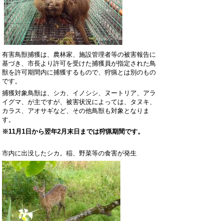
有害鳥獣捕獲は、農林家、施設管理者等の被害報告に
基づき、市長より許可を受けた捕獲員が指定された鳥
獣を許可期間内に捕獲するもので、狩猟とは別のもの
です。
捕獲対象鳥獣は、シカ、イノシシ、ヌートリア、アラ
イグマ、が主ですが、被害状況によっては、タヌキ、
カラス、アオサギなど、その他鳥獣も対象となりま
す。
※
11月1日から翌年2月末日まで
は狩猟期間です。
市内に出没したシカ。稲、野菜等の食害が発生