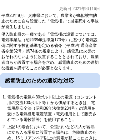
更新日:2021年8月16日
平成23年9月、兵庫県において、農業者が鳥獣被害防
止のために自ら設置した「電気柵」で感電死する事故
が発生しました。
侵入防止柵の一種である「電気柵の設置については、
電気事業法（昭和39年法律第170号）に基づく電気設
備に関する技術基準を定める省令（平成9年通商産業
省令第52号）第74条の規定により、感電又は火災の
おそれのないように設置することとされており、農業
者自らが設置する場合を含め、感電防止のための適切
な措置を講ずることが必要となります。
感電防止のための適切な対応
電気柵の電気を30ボルト以上の電源（コンセント
用の交流100ボルト等）から供給するときは、電
気用品安全法（昭和36年法律第234号）の適用を
受ける電気柵用電源装置（電気柵用として販売さ
れている電牧器等）を使用すること。
上記1の場合において、公道沿いなどの人が容易
に立ち入る場所に設置する場合は、危険防止のた
め、15ミリアンペア以上の漏電が起こったときに