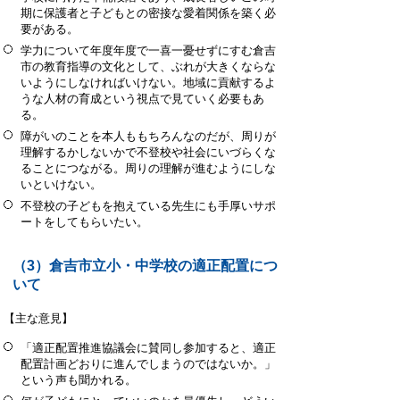
期に保護者と子どもとの密接な愛着関係を築く必
要がある。
学力について年度年度で一喜一憂せずにすむ倉吉
市の教育指導の文化として、ぶれが大きくならな
いようにしなければいけない。地域に貢献するよ
うな人材の育成という視点で見ていく必要もあ
る。
障がいのことを本人ももちろんなのだが、周りが
理解するかしないかで不登校や社会にいづらくな
ることにつながる。周りの理解が進むようにしな
いといけない。
不登校の子どもを抱えている先生にも手厚いサポ
ートをしてもらいたい。
（3）倉吉市立小・中学校の適正配置につ
いて
【主な意見】
「適正配置推進協議会に賛同し参加すると、適正
配置計画どおりに進んでしまうのではないか。」
という声も聞かれる。