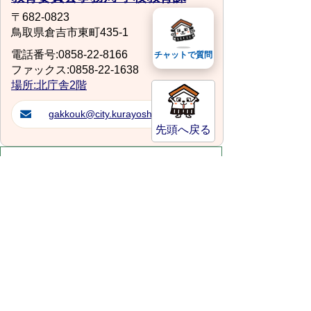
〒682-0823
鳥取県倉吉市東町435-1
電話番号:0858-22-8166
チャットで質問
ファックス:0858-22-1638
場所:北庁舎2階
gakkouk@city.kurayoshi.lg.jp
先頭へ戻る
スマートフォンでご利用されている場合、
Microsoft Office用ファイルを閲覧できるアプ
リケーションが端末にインストールされていな
いことがございます。その場合、Microsoft
Officeまたは無償のMicrosoft社製ビューアーア
プリケーションの入っているPC端末などをご
利用し閲覧をお願い致します。
サイトマップ