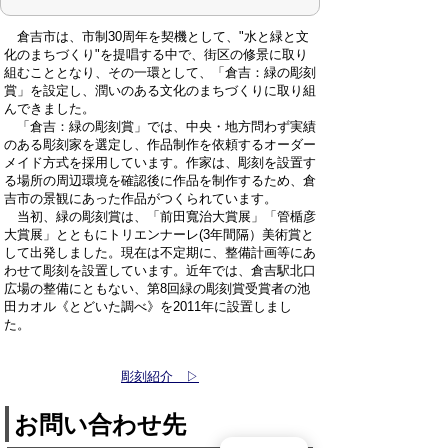
倉吉市は、市制30周年を契機として、"水と緑と文
化のまちづくり"を提唱する中で、街区の修景に取り
組むこととなり、その一環として、「倉吉：緑の彫刻
賞」を設定し、潤いのある文化のまちづくりに取り組
んできました。
「倉吉：緑の彫刻賞」では、中央・地方問わず実績
のある彫刻家を選定し、作品制作を依頼するオーダー
メイド方式を採用しています。作家は、彫刻を設置す
る場所の周辺環境を確認後に作品を制作するため、倉
吉市の景観にあった作品がつくられています。
当初、緑の彫刻賞は、「前田寬治大賞展」「管楯彦
大賞展」とともにトリエンナーレ(3年間隔）美術賞と
して出発しました。現在は不定期に、整備計画等にあ
わせて彫刻を設置しています。近年では、倉吉駅北口
広場の整備にともない、第8回緑の彫刻賞受賞者の池
田カオル《とどいた調べ》を2011年に設置しまし
た。
彫刻紹介 ▷
お問い合わせ先