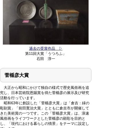
過去の受賞作品 ▷
第11回大賞「うつろふ」
石田 淳一
菅楯彦大賞
大正から昭和にかけて独自の様式で歴史風俗画を追
究し、日本芸術院恩賜賞を得た菅楯彦の展示及び研究
活動を行っています。
昭和63年に創設した「菅楯彦大賞」は「倉吉：緑の
彫刻賞」「前田寛治大賞」とともに倉吉市が開催して
きた美術賞の一つです。この「菅楯彦大賞」は、浪速
風俗画をライフワークとした菅楯彦の顕彰を目的と
し、「現代における暮らしの情景」をテーマに設定し