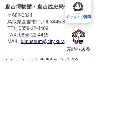
倉吉博物館・倉吉歴史民俗資料館
〒682-0824
チャットで質問
鳥取県倉吉市仲ノ町3445-8
TEL: 0858-22-4409
FAX: 0858-22-4415
MAIL:
k-museum@city.kurayoshi.lg.jp
先頭へ戻る
スマートフォンでご利用されている場合、
Microsoft Office用ファイルを閲覧できるアプ
リケーションが端末にインストールされていな
いことがございます。その場合、Microsoft
Officeまたは無償のMicrosoft社製ビューアーア
プリケーションの入っているPC端末などをご
利用し閲覧をお願い致します。
サイトマップ
プライバシーポリシー