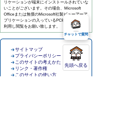
リケーションが端末にインストールされていな
いことがございます。その場合、Microsoft
Officeまたは無償のMicrosoft社製ビューアーア
プリケーションの入っているPC端末などをご
利用し閲覧をお願い致します。
チャットで質問
サイトマップ
プライバシーポリシー
このサイトの考えかた
先頭へ戻る
リンク・著作権
このサイトの使い方
倉吉市役所
法人番号：8000020312037
〒682-8611 鳥取県倉吉市葵町722
窓口ご案内