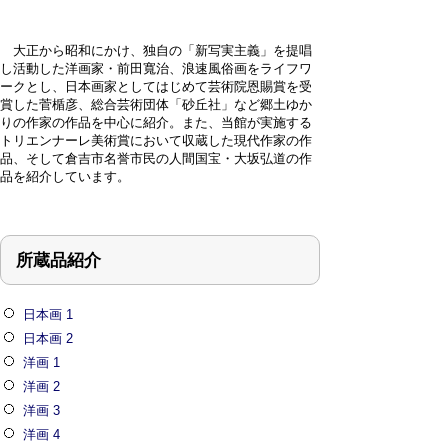
大正から昭和にかけ、独自の「新写実主義」を提唱
し活動した洋画家・前田寬治、浪速風俗画をライフワ
ークとし、日本画家としてはじめて芸術院恩賜賞を受
賞した菅楯彦、総合芸術団体「砂丘社」など郷土ゆか
りの作家の作品を中心に紹介。また、当館が実施する
トリエンナーレ美術賞において収蔵した現代作家の作
品、そして倉吉市名誉市民の人間国宝・大坂弘道の作
品を紹介しています。
所蔵品紹介
日本画 1
日本画 2
洋画 1
洋画 2
洋画 3
洋画 4