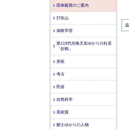
団体鑑賞のご案内
打吹山
添
体験学習
第119代光格天皇ゆかりの杜若
「折鶴」
美術
考古
民俗
自然科学
美術賞
郷土ゆかりの人物