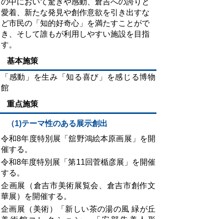
の中において驚きや感動、倉吉への誇りと
愛着、新たな発見や創作意欲を引き出すな
ど市民の「知的好奇心」を満たすことがで
き、そして誰もが利用しやすい施設を目指
す。
基本施策
「感動」を生み「知る喜び」を感じる博物
館
重点施策
（1)
テーマ性のある展示創出
令和8年度特別展「舘野鴻絵本原画展」を開
催する。
令和8年度特別展「第11回菅楯彦展」を開催
する。
企画展（倉吉市美術展覧会、倉吉市創作文
華展）を開催する。
企画展（美術）「新しい茶の湯の風 緑が丘