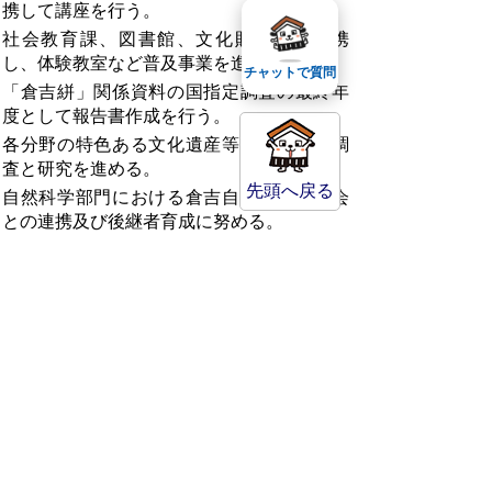
携して講座を行う。
社会教育課、図書館、文化財課等と連携
し、体験教室など普及事業を進める。
チャットで質問
「倉吉絣」関係資料の国指定調査の最終年
度として報告書作成を行う。
各分野の特色ある文化遺産等の積極的な調
査と研究を進める。
先頭へ戻る
自然科学部門における倉吉自然科学研究会
との連携及び後継者育成に努める。
博物館資料のデジタル・アーカイブ化を推
進する。
(4)文化財の保護ならびに活用
指定文化財等の防災・防犯等、適切な保護
管理を行う。
指定文化財等の展示、文化財を取り上げた
講座を開設する。
(5)施設の長寿命化
施設の長寿命化に向けた中期・長期の改修