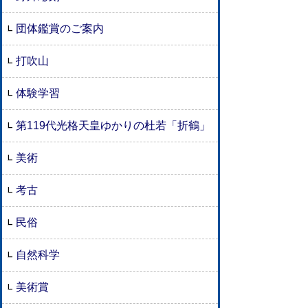
団体鑑賞のご案内
打吹山
体験学習
第119代光格天皇ゆかりの杜若「折鶴」
美術
考古
民俗
自然科学
美術賞