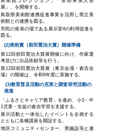
美術館コレクション」「安部朱美人形
展」、を開催する。
鳥取県美術館連携促進事業を活用し県立美
術館との連携を図る。
市民の発表の場である展示室4の利用促進を
図る。
(2)美術賞（前田寛治大賞）開催準備
第12回前田寛治大賞展開催に向け、作家選
考並びに出品依頼等を行う。
第12回前田寛治大賞展（東京会場・倉吉会
場）の開催は、令和9年度に実施する。
(3)教育普及活動の充実と調査研究活動の
推進
「ふるさとキャリア教育」を進め、小3・中
1児童・生徒の倉吉学習を支援する。
展示活動と一体化したイベントを企画する
とともに各種講座を開設する。
地区コミュニティセンター、県施設等と連