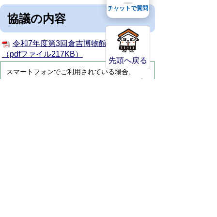
チャットで質問
協議の内容
令和7年度第3回倉吉博物館協議会報告
（pdfファイル217KB）
先頭へ戻る
スマートフォンでご利用されている場合、
Microsoft Office用ファイルを閲覧できるアプ
リケーションが端末にインストールされていな
いことがございます。その場合、Microsoft
Officeまたは無償のMicrosoft社製ビューアーア
プリケーションの入っているPC端末などをご
利用し閲覧をお願い致します。
サイトマップ
プライバシーポリシー
このサイトの考えかた
リンク・著作権
このサイトの使い方