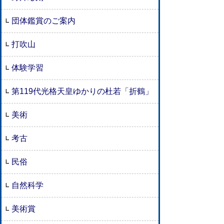
団体鑑賞のご案内
打吹山
体験学習
第119代光格天皇ゆかりの杜若「折鶴」
美術
考古
民俗
自然科学
美術賞