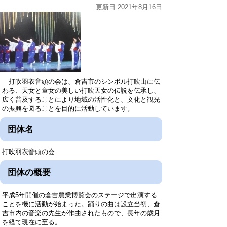
更新日:2021年8月16日
打吹羽衣音頭の会は、倉吉市のシンボル打吹山に伝
わる、天女と童女の美しい打吹天女の伝説を伝承し、
広く普及することにより地域の活性化と、文化と観光
の振興を図ることを目的に活動しています。
団体名
打吹羽衣音頭の会
団体の概要
平成5年開催の倉吉農業博覧会のステージで出演する
ことを機に活動が始まった。踊りの曲は設立当初、倉
吉市内の音楽の先生が作曲されたもので、長年の歳月
を経て現在に至る。