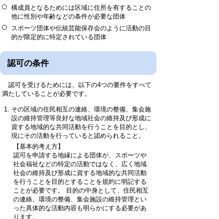
構成員となるためには区域に住所を有することの
他に性別や年齢などの条件が必要な団体
スポーツ団体や伝統芸能保存会のように活動の目
的が限定的に特定されている団体
認可の条件
認可を受けるためには、以下の4つの要件をすべて
満たしていることが必要です。
その区域の住民相互の連絡、環境の整備、集会施
設の維持管理等良好な地域社会の維持及び形成に
資する地域的な共同活動を行うことを目的とし、
現にその活動を行っていると認められること。
【基本的考え方】
認可を申請する地縁による団体が、スポーツや
社会福祉などの特定の活動ではなく、広く地域
社会の維持及び形成に資する地域的な共同活動
を行うことを目的とすることを規約に明記する
ことが必要です。 目的の中身として、住民相互
の連絡、環境の整備、集会施設の維持管理とい
った具体的な活動内容も明らかにする必要があ
ります。