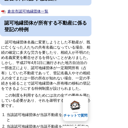
倉吉市認可地縁団体一覧
認可地縁団体が所有する不動産に係る
登記の特例
認可地縁団体名義に変更しようとした不動産が、既
に亡くなった人たちの共有名義になっている場合、相
続の確定に多大な労力を要したり、相続人が不明のた
め名義変更を断念せざるを得ないことがありました。
しかし、平成27年4月1日に施行された地方自治法の
一部改正により、認可地縁団体が一定期間所有（占
有）していた不動産であって、登記名義人やその相続
人の全てまたは一部の所在が知れない場合、一定の手
続きを経ることで認可地縁団体へ所有権の移転の登記
をできるようにする特例制度が設けられました。
この制度を利用するためには次の全ての要件を満た
している必要があり、それを疎明する資料の提出が必
要です。
当該認可地縁団体が当該不動産を所有しているこ
チャットで質問
と
当該認可地縁団体が当該不動産を10年以上所有の