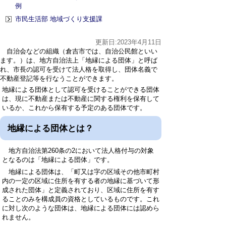
例
市民生活部 地域づくり支援課
更新日:2023年4月11日
自治会などの組織（倉吉市では、自治公民館といい
ます。）は、地方自治法上「地縁による団体」と呼ば
れ、市長の認可を受けて法人格を取得し、団体名義で
不動産登記等を行なうことができます。
地縁による団体として認可を受けることができる団体
は、現に不動産または不動産に関する権利を保有して
いるか、これから保有する予定のある団体です。
地縁による団体とは？
地方自治法第260条の2において法人格付与の対象
となるのは「地縁による団体」です。
地縁による団体は、「町又は字の区域その他市町村
内の一定の区域に住所を有する者の地縁に基づいて形
成された団体」と定義されており、区域に住所を有す
ることのみを構成員の資格としているものです。これ
に対し次のような団体は、地縁による団体には認めら
れません。