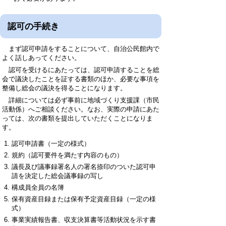
認可の手続き
まず認可申請をすることについて、自治公民館内で
よく話しあってください。
認可を受けるにあたっては、認可申請することを総
会で議決したことを証する書類のほか、必要な事項を
整備し総会の議決を得ることになります。
詳細については必ず事前に地域づくり支援課（市民
活動係）へご相談ください。なお、実際の申請にあた
っては、次の書類を提出していただくことになりま
す。
認可申請書（一定の様式）
規約（認可要件を満たす内容のもの）
議長及び議事録署名人の署名捺印のついた認可申
請を決定した総会議事録の写し
構成員全員の名簿
保有資産目録または保有予定資産目録（一定の様
式）
事業実績報告書、収支決算書等活動状況を示す書