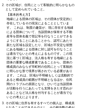
その区域が、住民にとって客観的に明らかなもの
として定められていること。
【基本的考え方】
地縁による団体の区域は、その団体が安定的に
存在しているその現況によることとしていま
す。 これは、制度の趣旨が、現に存在する地縁
による団体について、当該団体が保有する不動
産等を団体名義で登記等を行なうことができる
ようにすることにあることから、認可にあたり
新たな区域を設定したり、区域が不安定な状態
にある地縁による団体に対し認可を行なうこと
は適当でないとの考えによるものです。この現
況に基づく区域は、法人格を有する地縁による
団体の重要な構成要素であることから、団体の
構成員のみならず市町村の住民にとって客観的
に明らかな形で境界が画されている必要があり
ます。 これは、区域が不明確もしくは流動的で
あると構成員の範囲が不明確となるほか、住民
間のトラブルの原因となり、ひいては当該団体
が活動を行うにあたっても支障をきたす恐れが
あることなど法人格を付与することが適当でな
いとの考えによります。
その区域に住所を有するすべての個人は、構成員
となることができるものとし、その相当数の者が