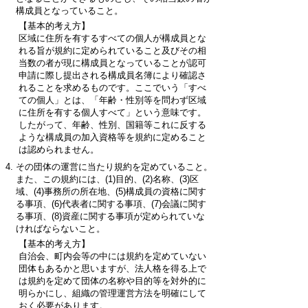
構成員となっていること。
【基本的考え方】
区域に住所を有するすべての個人が構成員とな
れる旨が規約に定められていること及びその相
当数の者が現に構成員となっていることが認可
申請に際し提出される構成員名簿により確認さ
れることを求めるものです。ここでいう「すべ
ての個人」とは、「年齢・性別等を問わず区域
に住所を有する個人すべて」という意味です。
したがって、年齢、性別、国籍等これに反する
ような構成員の加入資格等を規約に定めること
は認められません。
その団体の運営に当たり規約を定めていること。
また、この規約には、(1)目的、(2)名称、(3)区
域、(4)事務所の所在地、(5)構成員の資格に関す
る事項、(6)代表者に関する事項、(7)会議に関す
る事項、(8)資産に関する事項が定められていな
ければならないこと。
【基本的考え方】
自治会、町内会等の中には規約を定めていない
団体もあるかと思いますが、法人格を得る上で
は規約を定めて団体の名称や目的等を対外的に
明らかにし、組織の管理運営方法を明確にして
おく必要があります。