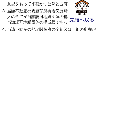
意思をもって平穏かつ公然と占有していること
当該不動産の表題部所有者又は所有権の登記名義
人の全てが当該認可地縁団体の構成員又はかつて
先頭へ戻る
当該認可地縁団体の構成員であった者であること
当該不動産の登記関係者の全部又は一部の所在が
知れないこと
加えて、相続人から地縁団体名義へ変更することに
承諾を得たり、申請前に総会で名義変更をすることの
議決を得ることも必要になります。 また、申請書を
受け付けてから結果を連絡するまで、3カ月以上の時間
を要します。
※詳細は、倉吉市市民生活部地域づくり支援課にお
問い合わせください。
市民生活部 地域づくり支援課
〒682-8633
鳥取県倉吉市堺町2丁目253番地1
電話番号:0858-22-8159
ファックス:0858-22-8230
場所:第2庁舎3階