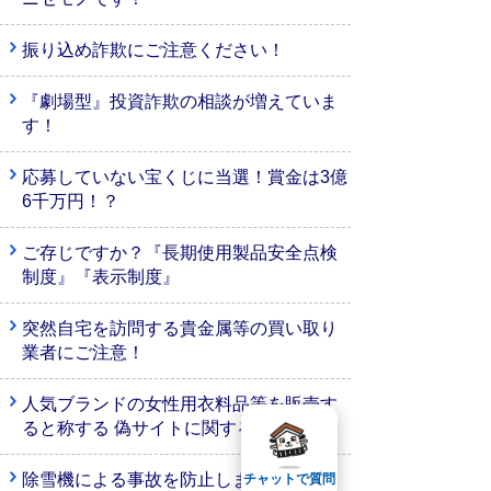
振り込め詐欺にご注意ください！
『劇場型』投資詐欺の相談が増えていま
す！
応募していない宝くじに当選！賞金は3億
6千万円！？
ご存じですか？『長期使用製品安全点検
制度』『表示制度』
突然自宅を訪問する貴金属等の買い取り
業者にご注意！
人気ブランドの女性用衣料品等を販売す
ると称する 偽サイトに関する注意喚起
除雪機による事故を防止しましょう
チャットで質問