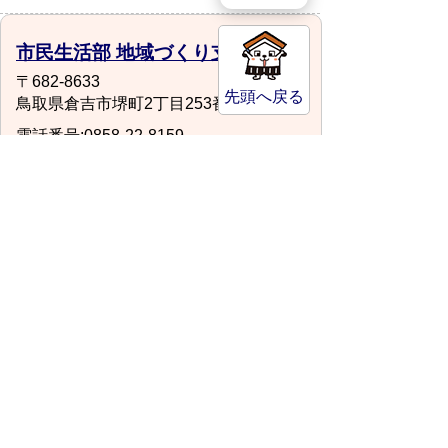
市民生活部 地域づくり支援課
〒682-8633
先頭へ戻る
鳥取県倉吉市堺町2丁目253番地1
電話番号:0858-22-8159
ファックス:0858-22-8230
場所:第2庁舎3階
chiiki@city.kurayoshi.lg.jp
サイトマップ
プライバシーポリシー
このサイトの考えかた
リンク・著作権
このサイトの使い方