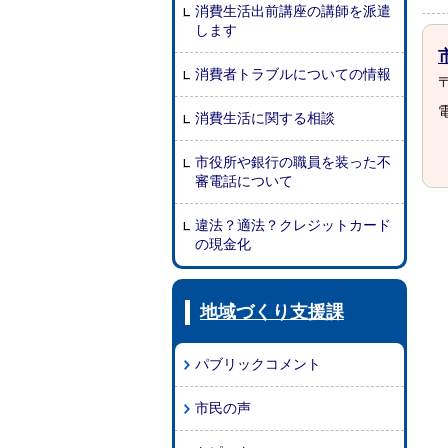
消費生活出前講座の講師を派遣
します
消費者トラブルについての情報
〒
電
消費生活に関する相談
市役所や銀行の職員を装った不
審電話について
違法？適法？クレジットカード
の現金化
地域づくり支援課
パブリックコメント
市民の声