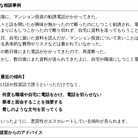
な相談事例
職場に、マンション投資の勧誘電話がかかってきた。
色々と話を聞いたが興味が無かったので断ったのにしつこく勧誘され、
あまりにもしつこかったので断り切れず、自宅に資料を送ってもらうこ
後日、自宅に届いた資料を読んだが、マンション投資について良いこと
かる具体的な費用やリスクなどは書かれていなかった。
その数日後にまた電話がかかってきたので、再度断った。
しかし、数日後にまた資料が送られてきた上に、自宅や職場にしつこく
【最近の傾向】
儲け話や投資話で誘うといっただけでなく、
何度も職場や自宅に電話をかけ、電話を切らせない
業者と面会することを強要する
脅しのような文句を言ってくる
といったように、悪質性がエスカレートしている傾向が見られます。
談室からのアドバイス