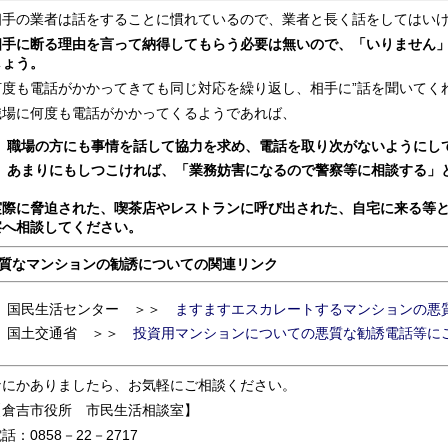
相手の業者は話をすることに慣れているので、業者と長く話をしてはい
相手に断る理由を言って納得してもらう必要は無いので、「いりません
しょう。
何度も電話がかかってきても同じ対応を繰り返し、相手に”話を聞いてくれ
職場に何度も電話がかかってくるようであれば、
職場の方にも事情を話して協力を求め、電話を取り次がないようにし
あまりにもしつこければ、「業務妨害になるので警察等に相談する」
実際に脅迫された、喫茶店やレストランに呼び出された、自宅に来る等
察へ相談してください。
質なマンションの勧誘についての関連リンク
国民生活センター ＞＞
ますますエスカレートするマンションの悪
国土交通省 ＞＞
投資用マンションについての悪質な勧誘電話等に
なにかありましたら、お気軽にご相談ください。
【倉吉市役所 市民生活相談室】
話：0858－22－2717