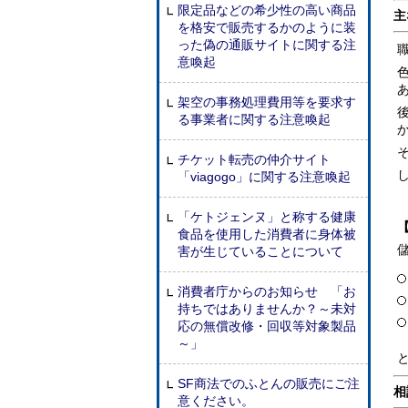
限定品などの希少性の高い商品
主
を格安で販売するかのように装
った偽の通販サイトに関する注
意喚起
架空の事務処理費用等を要求す
る事業者に関する注意喚起
チケット転売の仲介サイト
「viagogo」に関する注意喚起
「ケトジェンヌ」と称する健康
食品を使用した消費者に身体被
害が生じていることについて
消費者庁からのお知らせ 「お
持ちではありませんか？～未対
応の無償改修・回収等対象製品
～」
SF商法でのふとんの販売にご注
相
意ください。