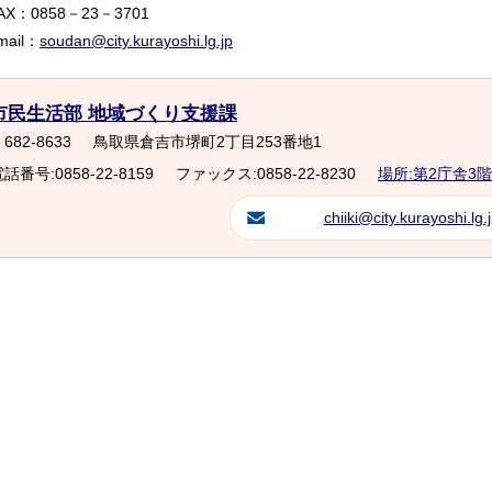
AX：0858－23－3701
mail：
soudan@city.kurayoshi.lg.jp
市民生活部 地域づくり支援課
682-8633
鳥取県倉吉市堺町2丁目253番地1
話番号:0858-22-8159
ファックス:0858-22-8230
場所:第2庁舎3階
chiiki@city.kurayoshi.lg.