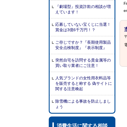
F
『劇場型』投資詐欺の相談が増
e
えています！
応募していない宝くじに当選！
賞金は3億6千万円！？
〒
ご存じですか？『長期使用製品
電
安全点検制度』『表示制度』
突然自宅を訪問する貴金属等の
買い取り業者にご注意！
人気ブランドの女性用衣料品等
を販売すると称する 偽サイトに
関する注意喚起
除雪機による事故を防止しまし
ょう
消費生活に関する相談