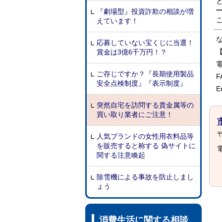
『劇場型』投資詐欺の相談が増
えています！
応募していない宝くじに当選！
賞金は3億6千万円！？
電
ご存じですか？『長期使用製品
F
安全点検制度』『表示制度』
E
突然自宅を訪問する貴金属等の
買い取り業者にご注意！
〒
人気ブランドの女性用衣料品等
を販売すると称する 偽サイトに
電
関する注意喚起
除雪機による事故を防止しまし
ょう
消費生活に関する相談