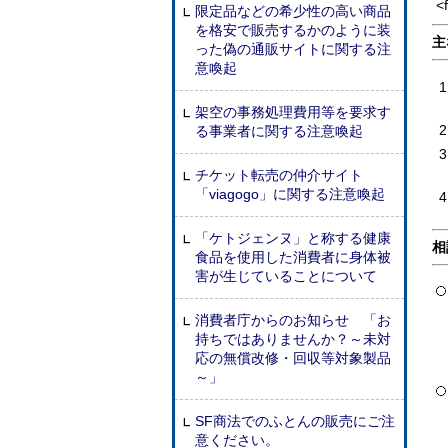
<
限定品などの希少性の高い商品
を格安で販売するかのように装
主
った偽の通販サイトに関する注
意喚起
架空の事務処理費用等を要求す
る事業者に関する注意喚起
チケット転売の仲介サイト
「viagogo」に関する注意喚起
「ケトジェンヌ」と称する健康
相
食品を使用した消費者に身体被
害が生じていることについて
消費者庁からのお知らせ 「お
持ちではありませんか？～未対
応の無償改修・回収等対象製品
～」
SF商法でのふとんの販売にご注
意ください。