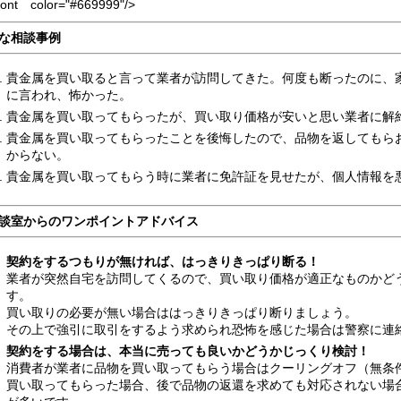
font color="#669999"/>
な相談事例
貴金属を買い取ると言って業者が訪問してきた。何度も断ったのに、
に言われ、怖かった。
貴金属を買い取ってもらったが、買い取り価格が安いと思い業者に解
貴金属を買い取ってもらったことを後悔したので、品物を返してもら
からない。
貴金属を買い取ってもらう時に業者に免許証を見せたが、個人情報を
談室からのワンポイントアドバイス
契約をするつもりが無ければ、はっきりきっぱり断る！
業者が突然自宅を訪問してくるので、買い取り価格が適正なものかど
す。
買い取りの必要が無い場合ははっきりきっぱり断りましょう。
その上で強引に取引をするよう求められ恐怖を感じた場合は警察に連
契約をする場合は、本当に売っても良いかどうかじっくり検討！
消費者が業者に品物を買い取ってもらう場合はクーリングオフ（無条
買い取ってもらった場合、後で品物の返還を求めても対応されない場