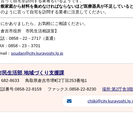
と言って自宅を訪問する業者もいるようです。
一般家庭から材料を集めなければならないほど医療器具が不足している
このように言って自宅を訪問する業者に注意してください。
なにかありましたら、お気軽にご相談ください。
【倉吉市役所 市民生活相談室】
話：0858－22－2717（直通）
AX：0858－23－3701
mail：
soudan@city.kurayoshi.lg.jp
市民生活部 地域づくり支援課
682-8633
鳥取県倉吉市堺町2丁目253番地1
話番号:0858-22-8159
ファックス:0858-22-8230
場所:第2庁舎3階
chiiki@city.kurayoshi.lg.