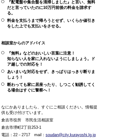
『配電盤や集合盤を清掃しました』と言い、無料
だと言っていたのに10万円前後の料金を請求す
る。
料金を支払うまで帰ろうとせず、いくらか値引き
をした上でも支払いをさせる。
相談室からのアドバイス
『無料』などのおいしい言葉に注意！
知らない人を家に入れないようにしましょう。ド
ア越しでの対応を！
あいまいな対応をせず、きっぱりはっきり断りま
しょう！
断わっても家に居座ったり、しつこく勧誘してく
る場合はすぐに警察へ！
なにかありましたら、すぐにご相談ください。情報提
供も受け付けています。
倉吉市役所 市民生活相談室
倉吉市堺町2丁目253-1
電話：22－2717 mail：
soudan@city.kurayoshi.lg.jp