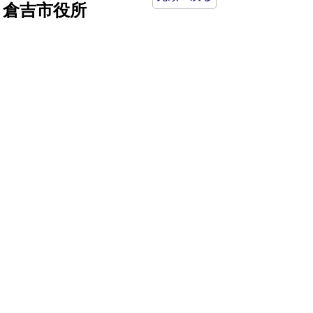
倉吉市役所
法人番号：8000020312037
〒682-8611 鳥取県倉吉市葵町722
窓口ご案内
開庁時間：平日午前8時30分～午後5時15分
（祝日および年末年始を除く）
TEL:
0858-22-8111
FAX:0858-22-1087
市役所へのアクセス
市役所電話帳
庁舎案内
統計情報・人口情報