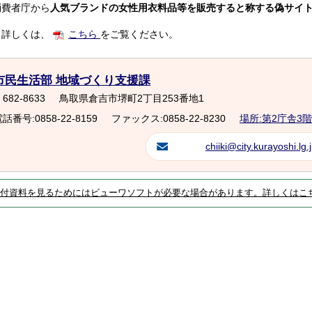
消費者庁から
人気ブランドの女性用衣料品等を販売すると称する偽サイ
詳しくは、
こちら
をご覧ください。
市民生活部 地域づくり支援課
682-8633
鳥取県倉吉市堺町2丁目253番地1
話番号:0858-22-8159
ファックス:0858-22-8230
場所:第2庁舎3階
chiiki@city.kurayoshi.lg.
付資料を見るためにはビューワソフトが必要な場合があります。詳しくはこ