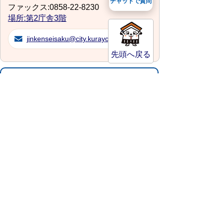
チャットで質問
ファックス:0858-22-8230
場所:第2庁舎3階
jinkenseisaku@city.kurayoshi.lg.jp
先頭へ戻る
サイトマップ
プライバシーポリシー
このサイトの考えかた
リンク・著作権
このサイトの使い方
倉吉市役所
法人番号：8000020312037
〒682-8611 鳥取県倉吉市葵町722
窓口ご案内