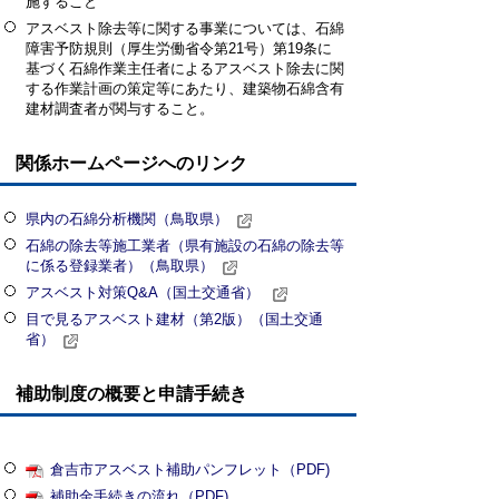
施すること
アスベスト除去等に関する事業については、石綿
障害予防規則（厚生労働省令第21号）第19条に
基づく石綿作業主任者によるアスベスト除去に関
する作業計画の策定等にあたり、建築物石綿含有
建材調査者が関与すること。
関係ホームページへのリンク
県内の石綿分析機関（鳥取県）
石綿の除去等施工業者（県有施設の石綿の除去等
に係る登録業者）（鳥取県）
アスベスト対策Q&A（国土交通省）
目で見るアスベスト建材（第2版）（国土交通
省）
補助制度の概要と申請手続き
倉吉市アスベスト補助パンフレット（PDF)
補助金手続きの流れ（PDF)