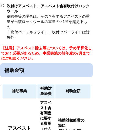
吹付けアスベスト、アスベスト含有吹付けロック
ウール
※除去等の場合は、その含有するアスベストの重
量が当該ロックウールの重量の0.1％を超えるも
の
※吹付バーミキュライト、吹付けパーライトは対
象外
【注意】アスベスト除去等については、予め予算化し
ておく必要があるため、事業実施の前年度の7月まで
にご相談ください。
補助金額
補助対
補助事業
補助金額
象経費
アスベ
スト含
有調査
に要す
補助対象経費の
る費用
額に
アスベスト
（仕入