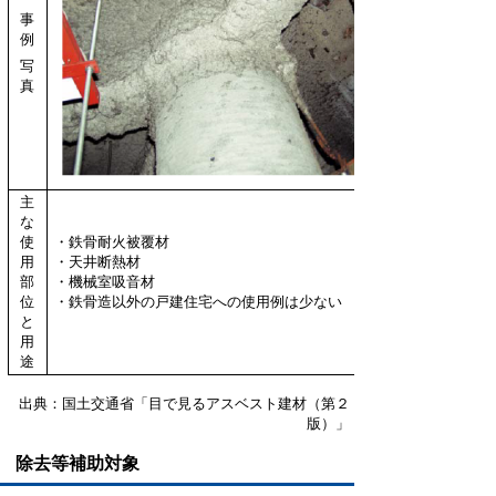
事
例
写
真
主
な
使
・鉄骨耐火被覆材
用
・天井断熱材
部
・機械室吸音材
位
・鉄骨造以外の戸建住宅への使用例は少ない
と
用
途
出典：国土交通省「目で見るアスベスト建材（第２
版）」
除去等補助対象