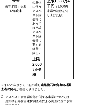
去等
上限1,333万4
の解体
千円
（1,000円
着手期限：令和
に伴う
12年度末
アスベ
未満の端数を切
スト除
り上げた額）
去等に
あって
は当該
アスベ
スト除
去等に
要する
経費に
限る）
上限
2,000
万円/
棟
※平成28年度から下記の通り
建築物石綿含有建材調
査者の関与
が義務化されました。
アスベスト含有調査等に関する事業については、
建築物石綿含有建材調査者による調査に基づき実