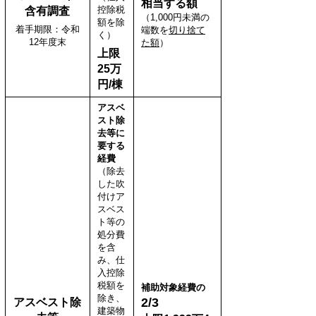
相当する額
控除税
含有調査
（1,000円未満の
額を除
着手期限：令和
端数を
切り捨て
く）
12年度末
た額
）
上限
25万
円/棟
アスベ
スト除
去等に
要する
経費
（除去
した吹
付けア
スベス
ト等の
処分費
を含
み、仕
入控除
税額を
補助対象経費の
除き、
2/3
アスベスト除
建築物