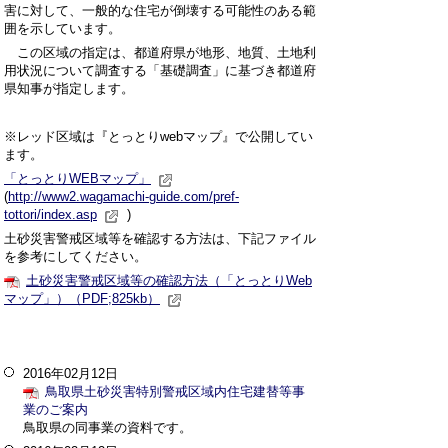
害に対して、一般的な住宅が倒壊する可能性のある範
囲を示しています。
この区域の指定は、都道府県が地形、地質、土地利
用状況について調査する「基礎調査」に基づき都道府
県知事が指定します。
※レッド区域は『とっとりwebマップ』で公開してい
ます。
「とっとりWEBマップ」
(
http://www2.wagamachi-guide.com/pref-
tottori/index.asp
)
土砂災害警戒区域等を確認する方法は、下記ファイル
を参考にしてください。
土砂災害警戒区域等の確認方法（「とっとりWeb
マップ」）（PDF;825kb）
2016年02月12日
鳥取県土砂災害特別警戒区域内住宅建替等事
業のご案内
鳥取県の同事業の資料です。