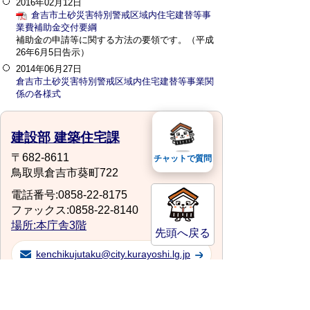
2016年02月12日
倉吉市土砂災害特別警戒区域内住宅建替等事
業費補助金交付要綱
補助金の申請等に関する方法の要領です。（平成
26年6月5日告示）
2014年06月27日
倉吉市土砂災害特別警戒区域内住宅建替等事業関
係の各様式
建設部 建築住宅課
〒682-8611
チャットで質問
鳥取県倉吉市葵町722
電話番号:0858-22-8175
ファックス:0858-22-8140
場所:本庁舎3階
先頭へ戻る
kenchikujutaku@city.kurayoshi.lg.jp
スマートフォンでご利用されている場合、