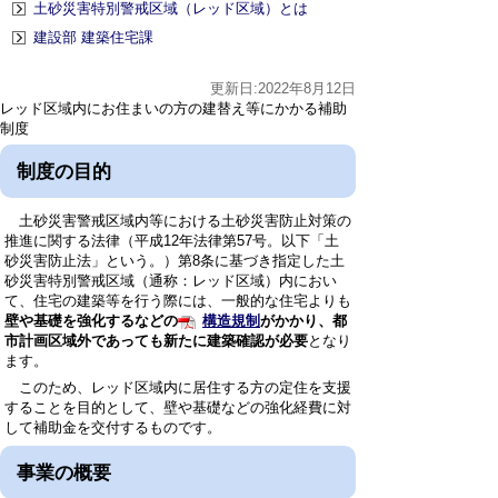
土砂災害特別警戒区域（レッド区域）とは
建設部 建築住宅課
更新日:2022年8月12日
レッド区域内にお住まいの方の建替え等にかかる補助
制度
制度の目的
土砂災害警戒区域内等における土砂災害防止対策の
推進に関する法律（平成12年法律第57号。以下「土
砂災害防止法」という。）第8条に基づき指定した土
砂災害特別警戒区域（通称：レッド区域）内におい
て、住宅の建築等を行う際には、一般的な住宅よりも
壁や基礎を強化するなどの
構造規制
がかかり、都
市計画区域外であっても新たに建築確認が必要
となり
ます。
このため、レッド区域内に居住する方の定住を支援
することを目的として、壁や基礎などの強化経費に対
して補助金を交付するものです。
事業の概要