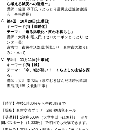
ら考える減災への近道〜」
講師：佐藤 淳子氏（とっとり震災支援連絡協議
会 事務局長）
第4回 10月28日(土曜日)
キーワード
(4)【温暖化】
テーマ：「迫る温暖化・変わる暮らし」
講師：大野木 昭夫氏（ゼロカーボンとっとり セ
ンター長）
倉吉市 市民生活部環境課より 倉吉市の取り組
みについて
第5回 11月11日(土曜日)
キーワード
(5)【城】
テーマ：「今、城が熱い！ くらよしの山城を探
る」
講師：大川 泰広氏（県立むきばんだ遺跡公園調
査活用担当 文化財主事）
【時間】午後1時30分から午後3時まで
【場所】倉吉交流プラザ 2階 視聴覚ホール
【受講料】1講座500円（大学生以下は無料） ※年
間パスポート（1,000円）で何回でも受講できます。
【申込み】電話・FAX・郵送・メール・QR（とっと