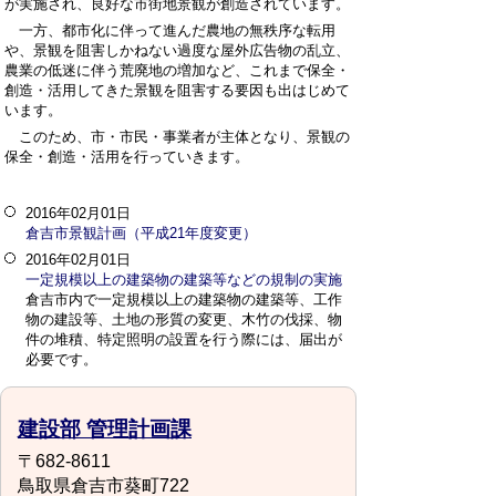
が実施され、良好な市街地景観が創造されています。
一方、都市化に伴って進んだ農地の無秩序な転用
や、景観を阻害しかねない過度な屋外広告物の乱立、
農業の低迷に伴う荒廃地の増加など、これまで保全・
創造・活用してきた景観を阻害する要因も出はじめて
います。
このため、市・市民・事業者が主体となり、景観の
保全・創造・活用を行っていきます。
2016年02月01日
倉吉市景観計画（平成21年度変更）
2016年02月01日
一定規模以上の建築物の建築等などの規制の実施
倉吉市内で一定規模以上の建築物の建築等、工作
物の建設等、土地の形質の変更、木竹の伐採、物
件の堆積、特定照明の設置を行う際には、届出が
必要です。
建設部 管理計画課
〒682-8611
鳥取県倉吉市葵町722