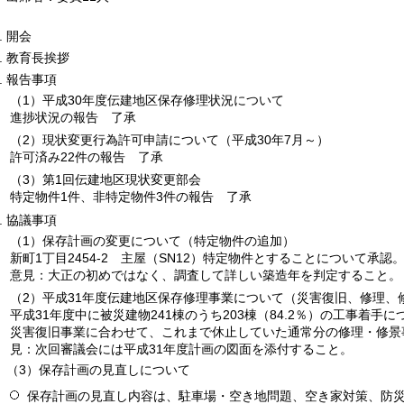
開会
教育長挨拶
報告事項
（1）平成30年度伝建地区保存修理状況について
進捗状況の報告 了承
（2）現状変更行為許可申請について（平成30年7月～）
許可済み22件の報告 了承
（3）第1回伝建地区現状変更部会
特定物件1件、非特定物件3件の報告 了承
協議事項
（1）保存計画の変更について（特定物件の追加）
新町1丁目2454-2 主屋（SN12）特定物件とすることについて承認
意見：大正の初めではなく、調査して詳しい築造年を判定すること。
（2）平成31年度伝建地区保存修理事業について（災害復旧、修理、
平成31年度中に被災建物241棟のうち203棟（84.2％）の工事着手
災害復旧事業に合わせて、これまで休止していた通常分の修理・修景
見：次回審議会には平成31年度計画の図面を添付すること。
（3）保存計画の見直しについて
保存計画の見直し内容は、駐車場・空き地問題、空き家対策、防