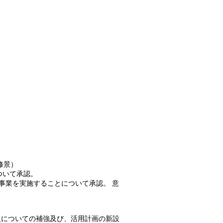
。
修景）
について承認。
事業を実施することについて承認。 意
災についての補強及び、活用計画の新設