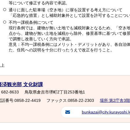
等について修正する内容で承認。
通りに面した駐車場（空き地）に塀を設置する考え方について
「応急的な措置」とし補助対象外として設置を許可することにつ
不均一課税条例について
現行条例では、建物が無い土地でも減税対象となるため、「空き
点から、建物が無い土地を減税から除外、修景基準に基づいて修
で調整し改善していく方向で承認。
意見：不均一課税条例にはメリット・デメリットがあり、各自治
た、住民への説明を十分に行ったうえで改正を行うこと。
以上
経済観光部 文化財課
682-8633
鳥取県倉吉市堺町2丁目253番地1
話番号:0858-22-4419
ファックス:0858-22-2303
場所:第2庁舎3階
bunkazai@city.kurayoshi.l