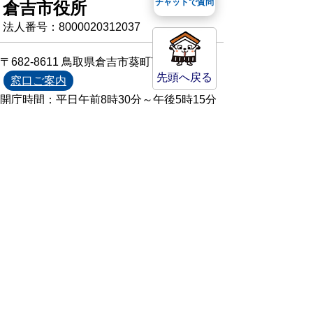
チャットで質問
倉吉市役所
法人番号：8000020312037
〒682-8611 鳥取県倉吉市葵町722
先頭へ戻る
窓口ご案内
開庁時間：平日午前8時30分～午後5時15分
（祝日および年末年始を除く）
TEL:
0858-22-8111
FAX:0858-22-1087
市役所へのアクセス
市役所電話帳
庁舎案内
統計情報・人口情報