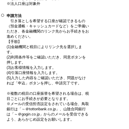
※法人口座は対象外
申請方法
引き落としを希望する口座が確認できるもの
（預金通帳・キャッシュカードなど）をご準備い
ただき、各金融機関のリンク先からお手続きをお
進めください。
【手順】
(1)金融機関と税目によりリンク先を選択しま
す。
(2)利用条件等をご確認いただき、同意ボタンを
押します。
(3)お客様情報を入力します。
(4)引落口座情報を入力します。
(5)入力した内容をご確認いただき、問題がなけ
れば「申込」ボタンを押し、申請完了です。
※複数の税目の口座振替を希望される場合は、税
目ごとにお手続きが必要となります。
※メールの受信拒否設定をされている場合、鳥取
銀行は「～＠tottoribank.co.jp」、山陰合同銀行
は「～＠gogin.co.jp」からのメールを受信できる
よう、あらかじめ設定をお願いします。