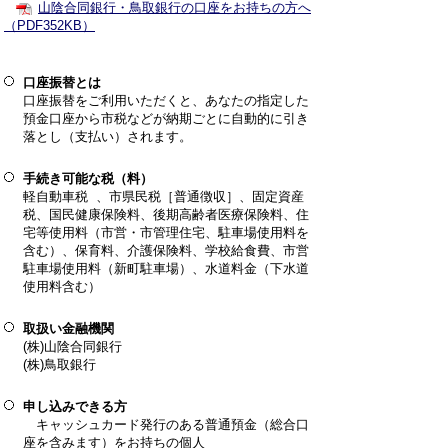
山陰合同銀行・鳥取銀行の口座をお持ちの方へ
（PDF352KB）
口座振替とは
口座振替をご利用いただくと、あなたの指定した
預金口座から市税などが納期ごとに自動的に引き
落とし（支払い）されます。
手続き可能な税（料）
軽自動車税 、市県民税［普通徴収］、固定資産
税、国民健康保険料、後期高齢者医療保険料、住
宅等使用料（市営・市管理住宅、駐車場使用料を
含む）、保育料、介護保険料、学校給食費、市営
駐車場使用料（新町駐車場）、水道料金（下水道
使用料含む）
取扱い金融機関
(株)山陰合同銀行
(株)鳥取銀行
申し込みできる方
キャッシュカード発行のある普通預金（総合口
座を含みます）をお持ちの個人