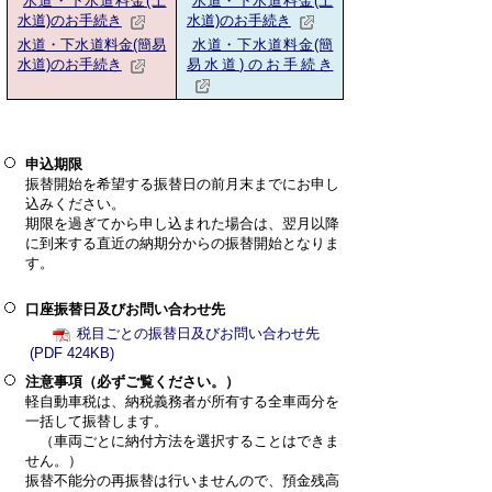
水道・下水道料金(上
水道・下水道料金(上
水道)のお手続き
水道)のお手続き
水道・下水道料金(簡易
水道・下水道料金(簡
水道)のお手続き
易水道)のお手続き
申込期限
振替開始を希望する振替日の前月末までにお申し
込みください。
期限を過ぎてから申し込まれた場合は、翌月以降
に到来する直近の納期分からの振替開始となりま
す。
口座振替日及びお問い合わせ先
税目ごとの振替日及びお問い合わせ先
(PDF 424KB)
注意事項（必ずご覧ください。）
軽自動車税は、納税義務者が所有する全車両分を
一括して振替します。
（車両ごとに納付方法を選択することはできま
せん。）
振替不能分の再振替は行いませんので、預金残高