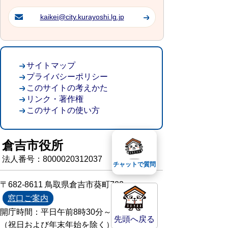
kaikei@city.kurayoshi.lg.jp
サイトマップ
プライバシーポリシー
このサイトの考えかた
リンク・著作権
このサイトの使い方
倉吉市役所
法人番号：8000020312037
チャットで質問
〒682-8611 鳥取県倉吉市葵町722
窓口ご案内
開庁時間：平日午前8時30分～午後5時15分
先頭へ戻る
（祝日および年末年始を除く）